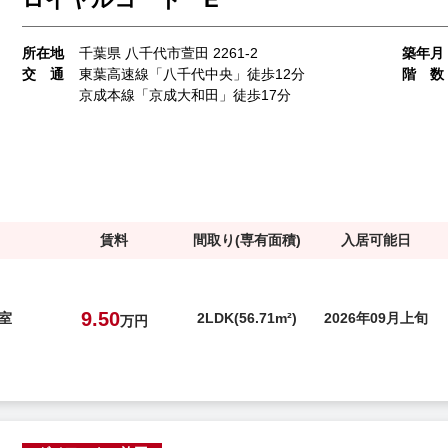
所在地
千葉県 八千代市萱田 2261-2
築年月
交 通
東葉高速線「八千代中央」徒歩12分
階 数
京成本線「京成大和田」徒歩17分
賃料
間取り(専有面積)
入居可能日
9.50
号室
2LDK(56.71m²)
2026年09月上旬
万円