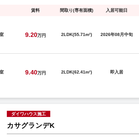
賃料
間取り(専有面積)
入居可能日
9.20
号室
2LDK(55.71m²)
2026年08月中旬
万円
9.40
号室
2LDK(62.41m²)
即入居
万円
ダイワハウス施工
カサグランデK