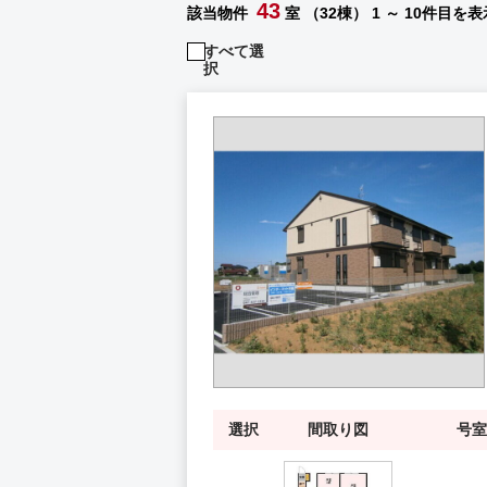
43
該当物件
室 （32棟）
1 ～ 10件目を表
すべて選
択
選択
間取り図
号室