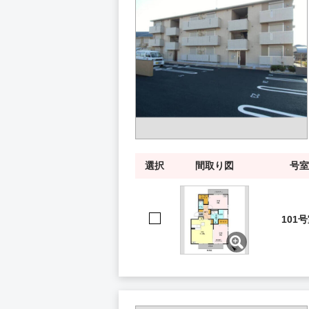
選択
間取り図
号室
101