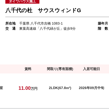
ダイワハウス施工
八千代の杜 サウスウィンドG
所在地
千葉県 八千代市吉橋 1083-1
築年月
交 通
東葉高速線「八千代緑が丘」徒歩9分
階 数
賃料
間取り(専有面積)
入居可能日
11.00
号室
2LDK(67.8m²)
2026年09月中旬
万円