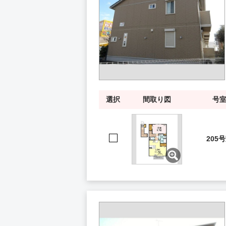
選択
間取り図
号
205