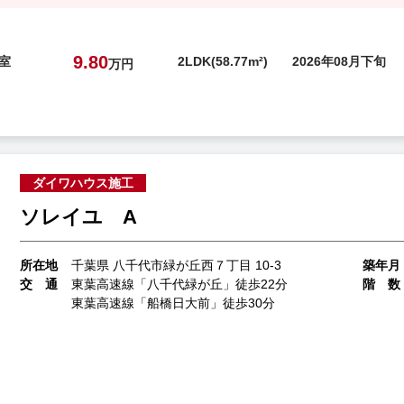
9.80
号室
2LDK(58.77m²)
2026年08月下旬
万円
ダイワハウス施工
ソレイユ A
所在地
千葉県 八千代市緑が丘西７丁目 10-3
築年月
交 通
東葉高速線「八千代緑が丘」徒歩22分
階 数
東葉高速線「船橋日大前」徒歩30分