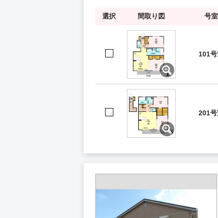
選択
間取り図
号室
101
201