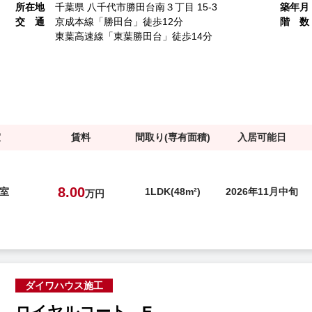
所在地
千葉県 八千代市勝田台南３丁目 15-3
築年月
交 通
京成本線「勝田台」徒歩12分
階 数
東葉高速線「東葉勝田台」徒歩14分
室
賃料
間取り(専有面積)
入居可能日
8.00
号室
1LDK(48m²)
2026年11月中旬
万円
ダイワハウス施工
ロイヤルコート E