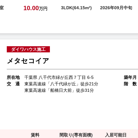
10.00
号室
3LDK(64.15m²)
2026年09月中旬
万円
ダイワハウス施工
メタセコイア
所在地
千葉県 八千代市緑が丘西７丁目 6-5
築年月
交 通
東葉高速線「八千代緑が丘」徒歩21分
階 数
東葉高速線「船橋日大前」徒歩31分
賃料
間取り(専有面積)
入居可能日