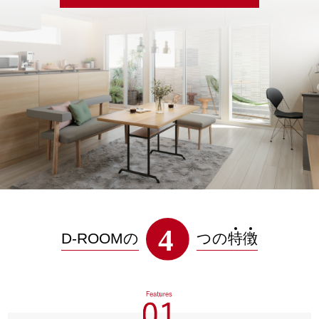
D-ROOMの
つの
特
徴