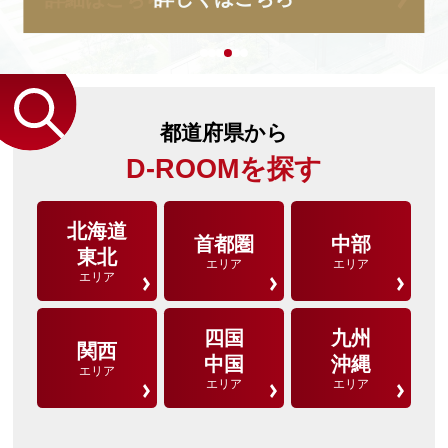
都道府県から
D-ROOMを探す
北海道
首都圏
中部
東北
エリア
エリア
エリア
四国
九州
関西
中国
沖縄
エリア
エリア
エリア