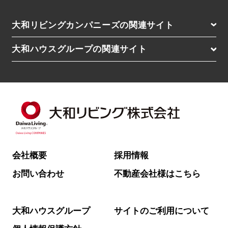
大和リビングカンパニーズの関連サイト
D-residence（高級レジデンス）
大和ハウスグループの関連サイト
D-ROOM Stay（マンスリー）
大和ハウス工業株式会社（住宅の購入・土地活用）
D-ROOM Share（シェアハウス）
賃貸住宅経営をお考えの方はこちら
大和エステート株式会社
Roygent Parks Hanoi（海外SA／ベトナム）
Roygent Parks Hai Phong（海外SA／ベトナム）
Nesuto（海外SA／オーストラリア・NZ）
会社概要
採用情報
お問い合わせ
不動産会社様はこちら
大和ハウスグループ
サイトのご利用について