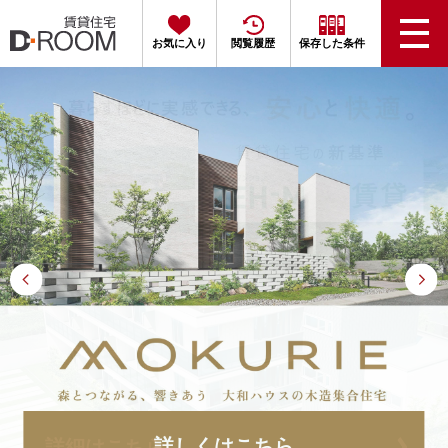
お気に入り
閲覧履歴
保存した条件
賃貸住宅の家賃を
クレジットカード
で
お支払い可能!?
ワンコ
ニャンコ
とも
とも
快適に住めるお部屋がたくさん！
詳細はこちら
ペットと住めるお部屋を探す
詳細はこちら
詳しくはこちら
詳細はこちら