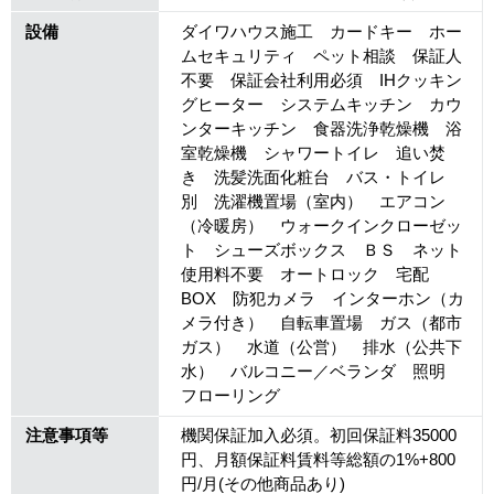
設備
ダイワハウス施工 カードキー ホー
ムセキュリティ ペット相談 保証人
不要 保証会社利用必須 IHクッキン
グヒーター システムキッチン カウ
ンターキッチン 食器洗浄乾燥機 浴
室乾燥機 シャワートイレ 追い焚
き 洗髪洗面化粧台 バス・トイレ
別 洗濯機置場（室内） エアコン
（冷暖房） ウォークインクローゼッ
ト シューズボックス ＢＳ ネット
使用料不要 オートロック 宅配
BOX 防犯カメラ インターホン（カ
メラ付き） 自転車置場 ガス（都市
ガス） 水道（公営） 排水（公共下
水） バルコニー／ベランダ 照明
フローリング
注意事項等
機関保証加入必須。初回保証料35000
円、月額保証料賃料等総額の1%+800
円/月(その他商品あり)