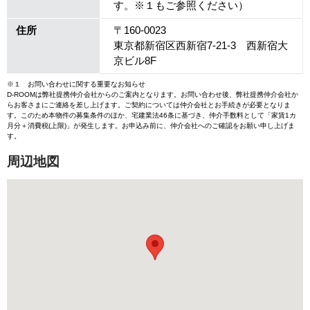
す。※１もご参照ください）
住所
〒160-0023
東京都新宿区西新宿7-21-3 西新宿大
京ビル8F
※１ お問い合わせに関する重要なお知らせ
D-ROOMは弊社提携仲介会社からのご案内となります。お問い合わせ後、弊社提携仲介会社か
らお客さまにご連絡を差し上げます。ご契約については仲介会社とお手続きが必要となりま
す。このため本物件の募集条件のほか、宅建業法46条に基づき、仲介手数料として「家賃1カ
月分＋消費税(上限)」が発生します。お申込み前に、仲介会社へのご確認をお願い申し上げま
す。
周辺地図