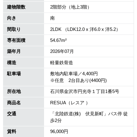
建物階数
2階部分（地上3階）
向き
南
間取り
2LDK （LDK12.0 x 洋6.0 x 洋5.2）
専有面積
54.67m²
築年月
2026年07月
構造
軽量鉄骨造
駐車場
敷地内駐車場／4,400円
※任意 2台目あり(4400円)
所在地
石川県金沢市円光寺１丁目1番5号
商品名
RESUA（レスア ）
交通
「北陸鉄道(株) 伏見新町」バス停 徒
歩2分
賃料
96,000円