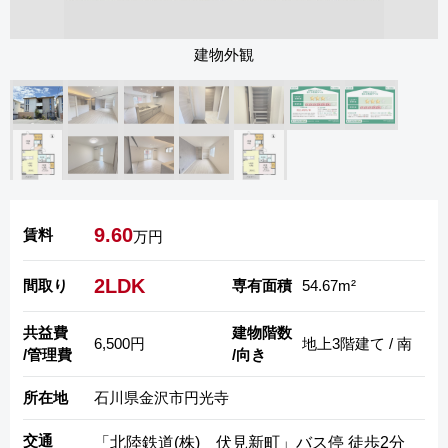
建物外観
9.60
賃料
万円
2LDK
間取り
専有面積
54.67m²
共益費
建物階数
6,500円
地上3階建て / 南
/管理費
/向き
所在地
石川県金沢市円光寺
交通
「北陸鉄道(株) 伏見新町」バス停 徒歩2分