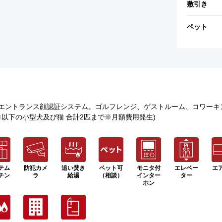
敷引き
ペット
エントランス顔認証システム。ゴルフレンジ、ゲストルーム、コワーキ
ロ以下の小型犬及び猫 合計2匹まで※月額費用発生)
テム
防犯カメ
追い焚き
ペット可
モニタ付
エレベー
エ
チン
ラ
給湯
（相談）
インター
ター
ホン