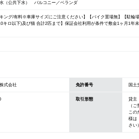
水（公共下水） バルコニー／ベランダ
キング/有料※車庫サイズにご注意ください】【バイク置場無】【駐輪場置
(10キロ以下)及び猫 合計2匹まで】保証会社利用が条件で敷金1ヶ月1年
株式会社
免許番号
国土交
0
取引形態
貸主
（ご
この
様は
さい