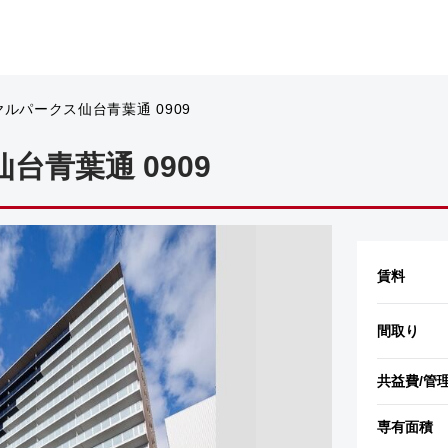
ルパークス仙台青葉通 0909
台青葉通 0909
賃料
間取り
共益費
/管
専有面積