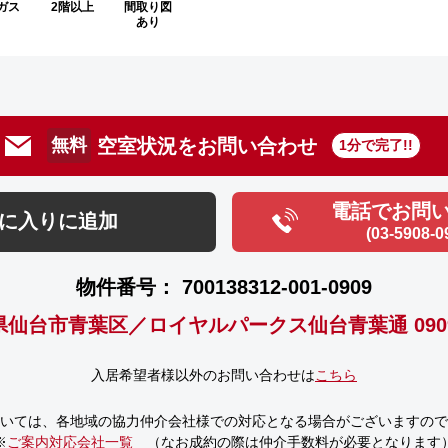
ガス
2階以上
間取り図
あり
空室状況をお問い合わせ
無料
1分で完了!!
電話でお問
に入りに追加
(03-5908-0
物件番号： 700138312-001-0909
県仙台市青葉区／ロイヤルパークス仙台青葉通 090
入居希望者様以外のお問い合わせは
こちら
いては、
各地域の協力仲介会社様での対応となる場合がございますので
※
ご案内対応会社一覧
（なお成約の際は仲介手数料が必要となります