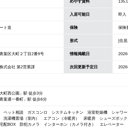
めやす賃料
135,
入居可能日
即入
ート造
保険
保険
形式
[住居
青葉区大町２丁目2番9号
情報掲載日
202
株式会社 第2営業課
次回更新予定日
202
大町西公園」駅 徒歩3分
青葉通一番町」駅 徒歩6分
 ペット相談 ガスコンロ システムキッチン 浴室乾燥機 シャワー
 洗濯機置場（室内） エアコン（冷暖房） 床暖房 シューズボック
宅配BOX 防犯カメラ インターホン（カメラ付き） エレベーター