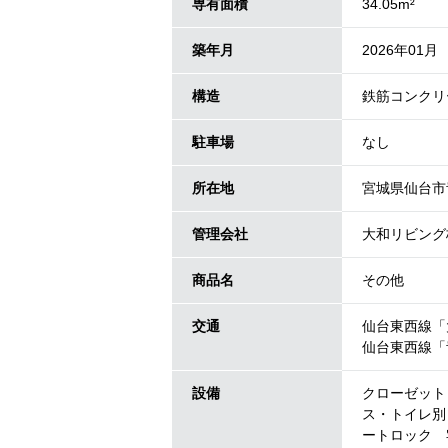
専有面積
34.05m²
築年月
2026年01月
構造
鉄筋コンクリ
駐車場
なし
所在地
宮城県仙台市
管理会社
大和リビング
商品名
その他
交通
仙台東西線「
仙台東西線「
設備
クローゼット
ス・トイレ別
ートロック 