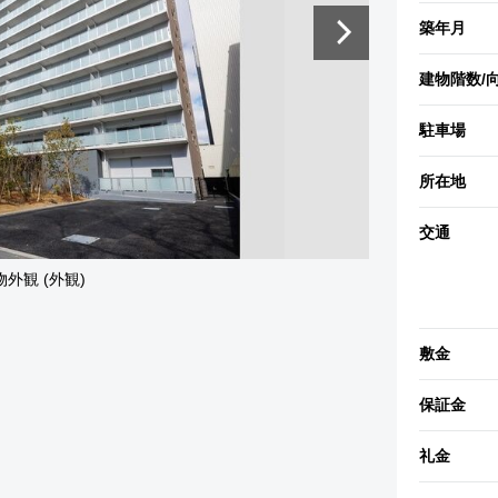
築年月
建物階数
/
駐車場
所在地
交通
物外観 (外観)
敷金
保証金
礼金