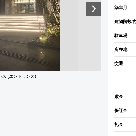
築年月
建物階数
/
駐車場
所在地
交通
ス (エントランス)
敷金
保証金
礼金