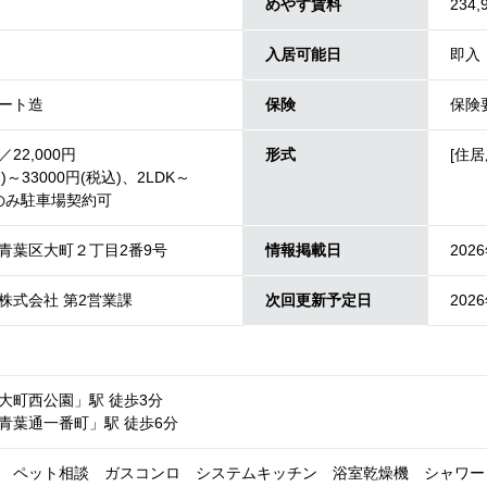
めやす賃料
234,
入居可能日
即入
ート造
保険
保険
22,000円
形式
[住居
込)～33000円(税込)、2LDK～
者のみ駐車場契約可
青葉区大町２丁目2番9号
情報掲載日
202
株式会社 第2営業課
次回更新予定日
202
大町西公園」駅 徒歩3分
青葉通一番町」駅 徒歩6分
 ペット相談 ガスコンロ システムキッチン 浴室乾燥機 シャワー