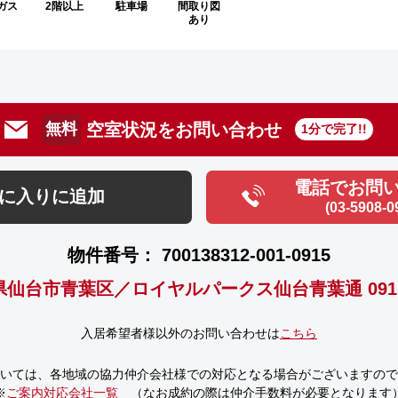
ガス
2階以上
駐車場
間取り図
あり
空室状況をお問い合わせ
無料
1分で完了!!
電話でお問
に入りに追加
(03-5908-0
物件番号： 700138312-001-0915
県仙台市青葉区／ロイヤルパークス仙台青葉通 091
入居希望者様以外のお問い合わせは
こちら
いては、
各地域の協力仲介会社様での対応となる場合がございますので
※
ご案内対応会社一覧
（なお成約の際は仲介手数料が必要となります