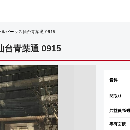
ルパークス仙台青葉通 0915
台青葉通 0915
賃料
間取り
共益費
/管
専有面積