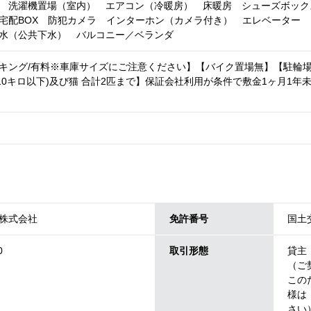
 洗濯機置場（室内） エアコン（冷暖房） 床暖房 シューズボック
宅配BOX 防犯カメラ インターホン（カメラ付き） エレベーター
水（公共下水） バルコニー／ベランダ
キング/有料※車庫サイズにご注意ください】【バイク置場無】【駐輪場置
(10キロ以下)及び猫 合計2匹まで】保証会社利用が条件で敷金1ヶ月1年
株式会社
免許番号
国土交
0
取引形態
貸主
（ご
この
様は
さい