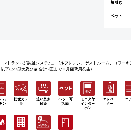
敷引き
ペット
エントランス顔認証システム。ゴルフレンジ、ゲストルーム、コワーキ
ロ以下の小型犬及び猫 合計2匹まで※月額費用発生)
テム
防犯カメ
追い焚き
ペット可
モニタ付
エレベー
エ
チン
ラ
給湯
（相談）
インター
ター
ホン