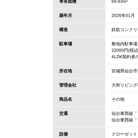
専有面積
69.83m²
築年月
2026年01月
構造
鉄筋コンクリ
駐車場
敷地内駐車場／
22000円(税
4LDK契約
所在地
宮城県仙台市
管理会社
大和リビング
商品名
その他
交通
仙台東西線「
仙台東西線「
設備
クローゼット