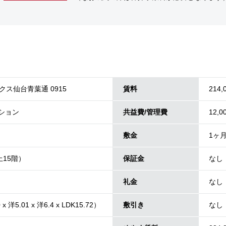
ス仙台青葉通 0915
賃料
214,
ンション
共益費/管理費
12,0
敷金
1ヶ
上15階）
保証金
なし
礼金
なし
x 洋5.01 x 洋6.4 x LDK15.72）
敷引き
なし