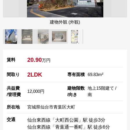
建物外観 (外観)
20.90
賃料
万円
2LDK
間取り
専有面積
69.83m²
共益費
建物階数
地上15階建て /
12,000円
/管理費
/向き
南
所在地
宮城県仙台市青葉区大町
交通
仙台東西線「大町西公園」駅 徒歩3分
仙台東西線「青葉通一番町」駅 徒歩6分