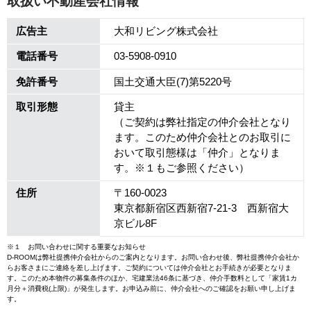
取扱い不動産会社情報
広告主
大和リビング株式会社
電話番号
03-5908-0910
免許番号
国土交通大臣(7)第5220号
取引形態
貸主
（ご契約は弊社指定の仲介会社となり
ます。このため仲介会社とのお取引に
おいて取引態様は「仲介」となりま
す。※１もご参照ください）
住所
〒160-0023
東京都新宿区西新宿7-21-3 西新宿大
京ビル8F
※１ お問い合わせに関する重要なお知らせ
D-ROOMは弊社提携仲介会社からのご案内となります。お問い合わせ後、弊社提携仲介会社か
らお客さまにご連絡を差し上げます。ご契約については仲介会社とお手続きが必要となりま
す。このため本物件の募集条件のほか、宅建業法46条に基づき、仲介手数料として「家賃1カ
月分＋消費税(上限)」が発生します。お申込み前に、仲介会社へのご確認をお願い申し上げま
す。