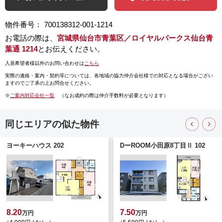
物件番号： 700138312-001-1214
お電話の際は、
宮城県仙台市青葉区／ロイヤルパークス仙台青
葉通 1214
とお伝えください。
入居希望者様以外のお問い合わせは
こちら
実際の連絡・案内・契約等については、
各地域の協力仲介会社様での対応となる場合がござい
ますのでご了承の上お問合せください。
※
ご案内対応会社一覧
（なお成約の際は仲介手数料が必要となります）
同じエリアの似た物件
ヨーキーハウス 202
DーROOM小田原8丁目Ⅱ 102
8.20
7.50
万円
万円