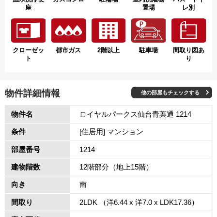
座
置場
レ別
クローゼッ
都市ガス
2階以上
駐車場
間取り図あ
ト
り
物件詳細情報
他の部屋もチェックする
物件名
ロイヤルパークス仙台青葉通 1214
条件
[住居用] マンション
部屋番号
1214
建物階数
12階部分（地上15階）
向き
南
間取り
2LDK （洋6.44 x 洋7.0 x LDK17.36）