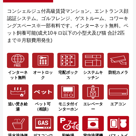
コンシェルジュ付高級賃貸マンション。エントランス顔
認証システム。ゴルフレンジ、ゲストルーム、コワーキ
ングスペース※一部有料です。インターネット無料。ペ
ット飼養可能(成犬10キロ以下の小型犬及び猫 合計2匹
まで※月額費用発生)
インターネ
オートロッ
宅配ボック
システムキ
防犯カメラ
ット無料
ク
ス
ッチン
追い焚き給
ペット可
モニタ付イ
エレベータ
エアコン
湯
（相談）
ンターホン
ー
温水洗浄便
ガスコンロ
駐輪場
室内洗濯機
バス・トイ