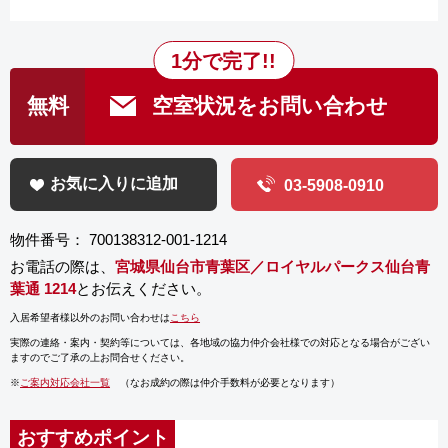
1分で完了!!
無料
空室状況をお問い合わせ
お気に入りに追加
03-5908-0910
物件番号： 700138312-001-1214
お電話の際は、
宮城県仙台市青葉区／ロイヤルパークス仙台青
葉通 1214
とお伝えください。
入居希望者様以外のお問い合わせは
こちら
実際の連絡・案内・契約等については、
各地域の協力仲介会社様での対応となる場合がござい
ますのでご了承の上お問合せください。
※
ご案内対応会社一覧
（なお成約の際は仲介手数料が必要となります）
おすすめポイント