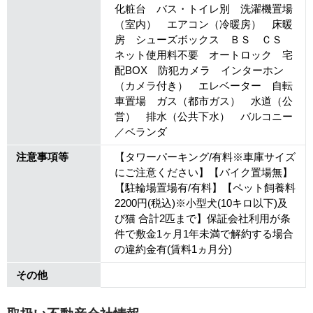
化粧台 バス・トイレ別 洗濯機置場
（室内） エアコン（冷暖房） 床暖
房 シューズボックス ＢＳ ＣＳ
ネット使用料不要 オートロック 宅
配BOX 防犯カメラ インターホン
（カメラ付き） エレベーター 自転
車置場 ガス（都市ガス） 水道（公
営） 排水（公共下水） バルコニー
／ベランダ
注意事項等
【タワーパーキング/有料※車庫サイズ
にご注意ください】【バイク置場無】
【駐輪場置場有/有料】【ペット飼養料
2200円(税込)※小型犬(10キロ以下)及
び猫 合計2匹まで】保証会社利用が条
件で敷金1ヶ月1年未満で解約する場合
の違約金有(賃料1ヵ月分)
その他