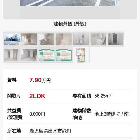
建物外観 (外観)
7.90
賃料
万円
2LDK
間取り
専有面積
56.25m²
共益費
建物階数
8,000円
地上3階建て / 南
/管理費
/向き
所在地
鹿児島県出水市緑町