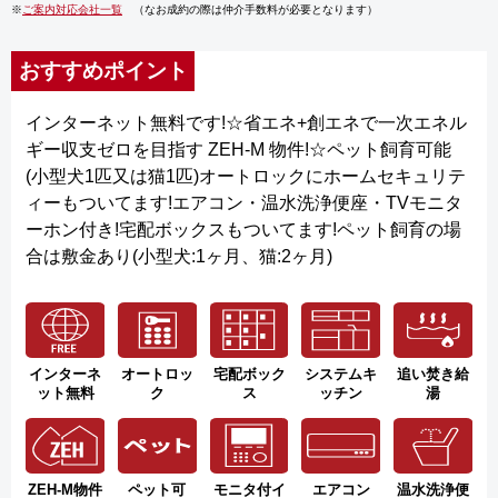
※
ご案内対応会社一覧
（なお成約の際は仲介手数料が必要となります）
おすすめポイント
インターネット無料です!☆省エネ+創エネで一次エネル
ギー収支ゼロを目指す ZEH-M 物件!☆ペット飼育可能
(小型犬1匹又は猫1匹)オートロックにホームセキュリテ
ィーもついてます!エアコン・温水洗浄便座・TVモニタ
ーホン付き!宅配ボックスもついてます!ペット飼育の場
合は敷金あり(小型犬:1ヶ月、猫:2ヶ月)
インターネ
オートロッ
宅配ボック
システムキ
追い焚き給
ット無料
ク
ス
ッチン
湯
ZEH-M物件
ペット可
モニタ付イ
エアコン
温水洗浄便