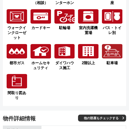
（相談）
ンターホン
座
ウォークイ
カードキー
駐輪場
室内洗濯機
バス・トイ
ンクローゼ
置場
レ別
ット
都市ガス
ホームセキ
ダイワハウ
2階以上
駐車場
ュリティ
ス施工
間取り図あ
り
物件詳細情報
他の部屋もチェックする