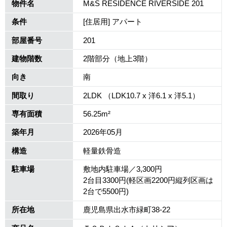
物件名
M&S RESIDENCE RIVERSIDE 201
条件
[住居用] アパート
部屋番号
201
建物階数
2階部分（地上3階）
向き
南
間取り
2LDK （LDK10.7 x 洋6.1 x 洋5.1）
専有面積
56.25m²
築年月
2026年05月
構造
軽量鉄骨造
駐車場
敷地内駐車場／3,300円
2台目3300円(軽区画2200円縦列区画は
2台で5500円)
所在地
鹿児島県出水市緑町38-22