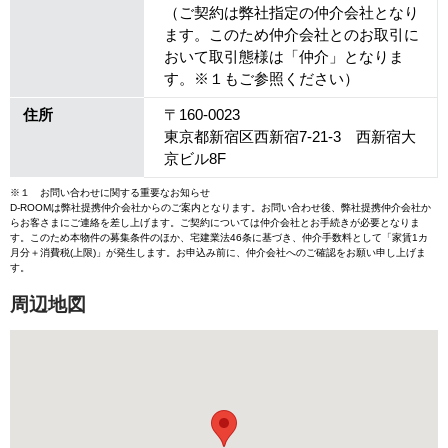
（ご契約は弊社指定の仲介会社となり
ます。このため仲介会社とのお取引に
おいて取引態様は「仲介」となりま
す。※１もご参照ください）
住所
〒160-0023
東京都新宿区西新宿7-21-3 西新宿大
京ビル8F
※１ お問い合わせに関する重要なお知らせ
D-ROOMは弊社提携仲介会社からのご案内となります。お問い合わせ後、弊社提携仲介会社か
らお客さまにご連絡を差し上げます。ご契約については仲介会社とお手続きが必要となりま
す。このため本物件の募集条件のほか、宅建業法46条に基づき、仲介手数料として「家賃1カ
月分＋消費税(上限)」が発生します。お申込み前に、仲介会社へのご確認をお願い申し上げま
す。
周辺地図