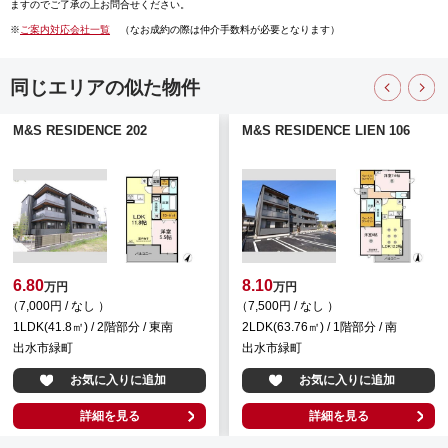
ますのでご了承の上お問合せください。
※
ご案内対応会社一覧
（なお成約の際は仲介手数料が必要となります）
同じエリアの似た物件
M&S RESIDENCE 202
M&S RESIDENCE LIEN 106
6.80
8.10
万円
万円
（7,000円 / なし ）
（7,500円 / なし ）
1LDK(41.8㎡) / 2階部分 / 東南
2LDK(63.76㎡) / 1階部分 / 南
出水市緑町
出水市緑町
お気に入りに追加
お気に入りに追加
詳細を見る
詳細を見る