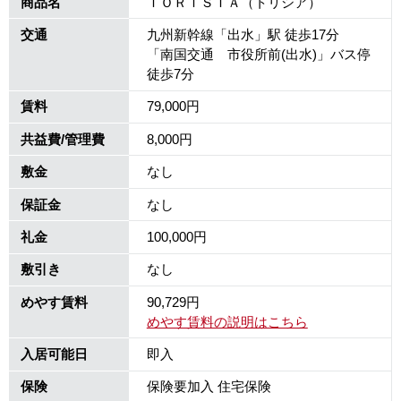
商品名
ＴＯＲＩＳＩＡ（トリシア）
交通
九州新幹線「出水」駅 徒歩17分
「南国交通 市役所前(出水)」バス停
徒歩7分
賃料
79,000円
共益費/管理費
8,000円
敷金
なし
保証金
なし
礼金
100,000円
敷引き
なし
めやす賃料
90,729円
めやす賃料の説明はこちら
入居可能日
即入
保険
保険要加入 住宅保険