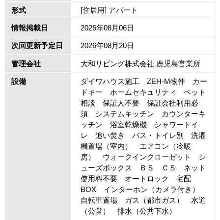
形式
[住居用] アパート
情報掲載日
2026年08月06日
次回更新予定日
2026年08月20日
管理会社
大和リビング株式会社 鹿児島営業所
設備
ダイワハウス施工 ZEH-M物件 カー
ドキー ホームセキュリティ ペット
相談 保証人不要 保証会社利用必
須 システムキッチン カウンターキ
ッチン 浴室乾燥機 シャワートイ
レ 追い焚き バス・トイレ別 洗濯
機置場（室内） エアコン（冷暖
房） ウォークインクローゼット シ
ューズボックス ＢＳ ＣＳ ネット
使用料不要 オートロック 宅配
BOX インターホン（カメラ付き）
自転車置場 ガス（都市ガス） 水道
（公営） 排水（公共下水）