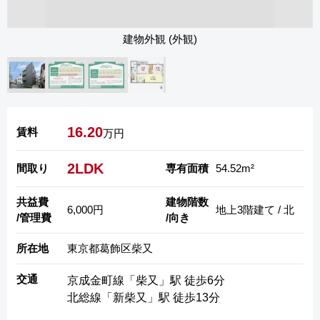
建物外観 (外観)
16.20
賃料
万円
2LDK
間取り
専有面積
54.52m²
共益費
建物階数
6,000円
地上3階建て / 北
/管理費
/向き
所在地
東京都葛飾区柴又
交通
京成金町線「柴又」駅 徒歩6分
北総線「新柴又」駅 徒歩13分