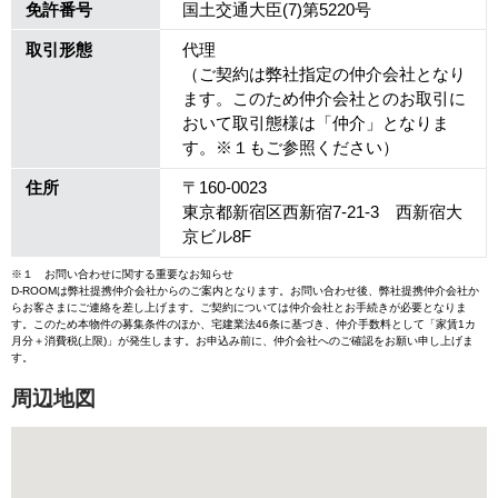
免許番号
国土交通大臣(7)第5220号
取引形態
代理
（ご契約は弊社指定の仲介会社となり
ます。このため仲介会社とのお取引に
おいて取引態様は「仲介」となりま
す。※１もご参照ください）
住所
〒160-0023
東京都新宿区西新宿7-21-3 西新宿大
京ビル8F
※１ お問い合わせに関する重要なお知らせ
D-ROOMは弊社提携仲介会社からのご案内となります。お問い合わせ後、弊社提携仲介会社か
らお客さまにご連絡を差し上げます。ご契約については仲介会社とお手続きが必要となりま
す。このため本物件の募集条件のほか、宅建業法46条に基づき、仲介手数料として「家賃1カ
月分＋消費税(上限)」が発生します。お申込み前に、仲介会社へのご確認をお願い申し上げま
す。
周辺地図