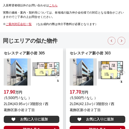
入居希望者様以外のお問い合わせは
こちら
実際の連絡・案内・契約等については、
各地域の協力仲介会社様での対応となる場合がござい
ますのでご了承の上お問合せください。
※
ご案内対応会社一覧
（なお成約の際は仲介手数料が必要となります）
同じエリアの似た物件
セレスティア新小岩 305
セレスティア新小岩 303
17.90
17.70
万円
万円
（5,500円 / なし ）
（5,500円 / なし ）
2LDK(43.95㎡) / 3階部分 / 西
2LDK(42.13㎡) / 3階部分 / 西
葛飾区新小岩２丁目
葛飾区新小岩２丁目
お気に入りに追加
お気に入りに追加