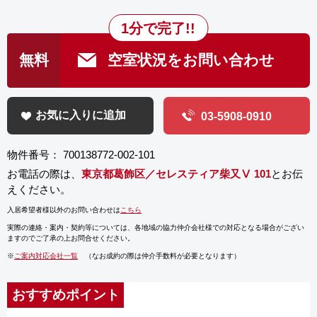
1分で完了!!
無料
空室状況をお問い合わせ
お気に入りに追加
03-5908-0910
物件番号： 700138772-002-101
お電話の際は、
東京都葛飾区／セレスティア柴又Ⅴ 101
とお伝
えください。
入居希望者様以外のお問い合わせは
こちら
実際の連絡・案内・契約等については、
各地域の協力仲介会社様での対応となる場合がござい
ますのでご了承の上お問合せください。
※
ご案内対応会社一覧
（なお成約の際は仲介手数料が必要となります）
おすすめポイント