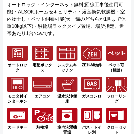
オートロック・インターネット無料(回線工事後使用可
能)・ALSOKホームセキュリティ・浴室換気乾燥機・室
内物干し・ペット飼養可能(犬・猫のどちらか1匹まで体
重10kg以下)・駐輪場ラックタイプ置場、場所指定、世
帯あたり1台のみです。
オートロッ
宅配ボック
システムキ
ZEH-M物件
ペット可
ク
ス
ッチン
（相談）
モニタ付イ
エアコン
温水洗浄便
ガスコンロ
フローリン
ンターホン
座
グ
カードキー
駐輪場
室内洗濯機
バス・トイ
クローゼッ
置場
レ別
ト