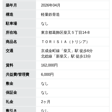
築年月
2026年04月
構造
軽量鉄骨造
駐車場
なし
所在地
東京都葛飾区柴又５丁目14-8
商品名
ＴＯＲＩＳＩＡ（トリシア）
交通
京成金町線「柴又」駅 徒歩6分
北総線「新柴又」駅 徒歩13分
賃料
162,000円
共益費/管理費
6,000円
敷金
なし
保証金
なし
礼金
2ヶ月
敷引き
なし