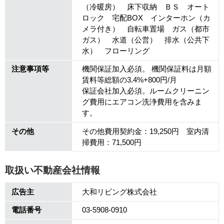
（冷暖房） 床下収納 ＢＳ オート
ロック 宅配BOX インターホン（カ
メラ付き） 自転車置場 ガス（都市
ガス） 水道（公営） 排水（公共下
水） フローリング
注意事項等
機関保証加入必須。 機関保証料は月額
賃料等総額の3.4%+800円/月
保証会社加入必須。ルームクリーニン
グ費用にエアコン洗浄費用を含みま
す。
その他
その他費用契約金：19,250円 室内清
掃費用：71,500円
取扱い不動産会社情報
広告主
大和リビング株式会社
電話番号
03-5908-0910