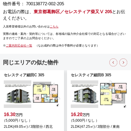
物件番号： 700138772-002-205
お電話の際は、
東京都葛飾区／セレスティア柴又Ⅴ 205
とお伝
えください。
入居希望者様以外のお問い合わせは
こちら
実際の連絡・案内・契約等については、
各地域の協力仲介会社様での対応となる場合がござい
ますのでご了承の上お問合せください。
※
ご案内対応会社一覧
（なお成約の際は仲介手数料が必要となります）
同じエリアの似た物件
セレスティア細田C 305
セレスティア細田B 305
16.30
16.20
万円
万円
（5,000円 / なし ）
（5,000円 / なし ）
2LDK(49.05㎡) / 3階部分 / 西北
2LDK(47.25㎡) / 3階部分 / 東南