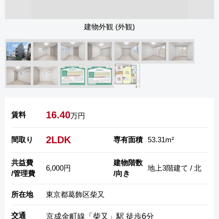
建物外観 (外観)
16.40
賃料
万円
2LDK
間取り
専有面積
53.31m²
共益費
建物階数
6,000円
地上3階建て / 北
/管理費
/向き
所在地
東京都葛飾区柴又
交通
京成金町線「柴又」駅 徒歩6分