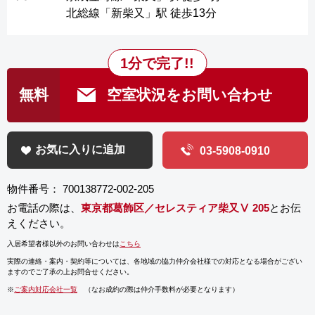
北総線「新柴又」駅 徒歩13分
1分で完了!!
無料
空室状況をお問い合わせ
お気に入りに追加
03-5908-0910
物件番号： 700138772-002-205
お電話の際は、
東京都葛飾区／セレスティア柴又Ⅴ 205
とお伝
えください。
入居希望者様以外のお問い合わせは
こちら
実際の連絡・案内・契約等については、
各地域の協力仲介会社様での対応となる場合がござい
ますのでご了承の上お問合せください。
※
ご案内対応会社一覧
（なお成約の際は仲介手数料が必要となります）