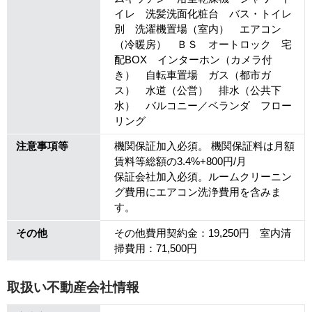
イレ 洗髪洗面化粧台 バス・トイレ
別 洗濯機置場（室内） エアコン
（冷暖房） ＢＳ オートロック 宅
配BOX インターホン（カメラ付
き） 自転車置場 ガス（都市ガ
ス） 水道（公営） 排水（公共下
水） バルコニー／ベランダ フロー
リング
注意事項等
機関保証加入必須。 機関保証料は月額
賃料等総額の3.4%+800円/月
保証会社加入必須。ルームクリーニン
グ費用にエアコン洗浄費用を含みま
す。
その他
その他費用契約金：19,250円 室内清
掃費用：71,500円
取扱い不動産会社情報