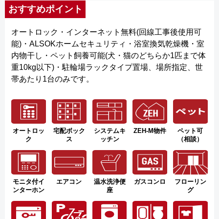
おすすめポイント
オートロック・インターネット無料(回線工事後使用可
能)・ALSOKホームセキュリティ・浴室換気乾燥機・室
内物干し・ペット飼養可能(犬・猫のどちらか1匹まで体
重10kg以下)・駐輪場ラックタイプ置場、場所指定、世
帯あたり1台のみです。
オートロッ
宅配ボック
システムキ
ZEH-M物件
ペット可
ク
ス
ッチン
（相談）
モニタ付イ
エアコン
温水洗浄便
ガスコンロ
フローリン
ンターホン
座
グ