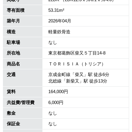
専有面積
53.31m²
築年月
2026年04月
構造
軽量鉄骨造
駐車場
なし
所在地
東京都葛飾区柴又５丁目14-8
商品名
ＴＯＲＩＳＩＡ（トリシア）
交通
京成金町線「柴又」駅 徒歩6分
北総線「新柴又」駅 徒歩13分
賃料
164,000円
共益費/管理費
6,000円
敷金
なし
保証金
なし