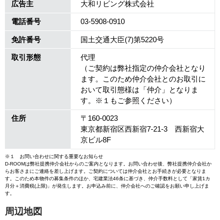
広告主
大和リビング株式会社
電話番号
03-5908-0910
免許番号
国土交通大臣(7)第5220号
取引形態
代理
（ご契約は弊社指定の仲介会社となり
ます。このため仲介会社とのお取引に
おいて取引態様は「仲介」となりま
す。※１もご参照ください）
住所
〒160-0023
東京都新宿区西新宿7-21-3 西新宿大
京ビル8F
※１ お問い合わせに関する重要なお知らせ
D-ROOMは弊社提携仲介会社からのご案内となります。お問い合わせ後、弊社提携仲介会社か
らお客さまにご連絡を差し上げます。ご契約については仲介会社とお手続きが必要となりま
す。このため本物件の募集条件のほか、宅建業法46条に基づき、仲介手数料として「家賃1カ
月分＋消費税(上限)」が発生します。お申込み前に、仲介会社へのご確認をお願い申し上げま
す。
周辺地図