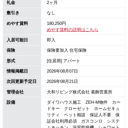
礼金
2ヶ月
敷引き
なし
めやす賃料
180,250円
めやす賃料の説明はこちら
入居可能日
即入
保険
保険要加入 住宅保険
形式
[住居用] アパート
情報掲載日
2026年08月07日
次回更新予定日
2026年08月21日
管理会社
大和リビング株式会社 葛飾営業所
設備
ダイワハウス施工 ZEH-M物件 カー
ドキー クローゼット ホームセキュ
リティ ペット相談 保証人不要 保
証会社利用必須 ガスコンロ システ
ムキッチン 浴室乾燥機 シャワート