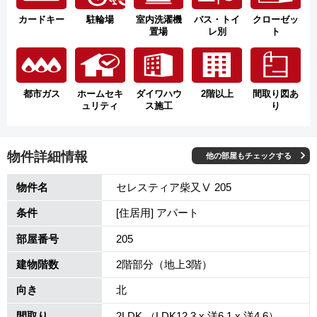
カードキー
駐輪場
室内洗濯機
バス・トイ
クローゼッ
置場
レ別
ト
都市ガス
ホームセキ
ダイワハウ
2階以上
間取り図あ
ュリティ
ス施工
り
物件詳細情報
他の部屋もチェックする
物件名
セレスティア柴又Ⅴ 205
条件
[住居用] アパート
部屋番号
205
建物階数
2階部分（地上3階）
向き
北
間取り
2LDK （LDK12.3 x 洋6.1 x 洋4.6）