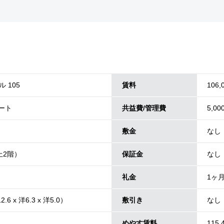
 105
賃料
106,
パート
共益費/管理費
5,00
敷金
なし
上2階）
保証金
なし
礼金
1ヶ
2.6 x 洋6.3 x 洋5.0）
敷引き
なし
めやす賃料
115,