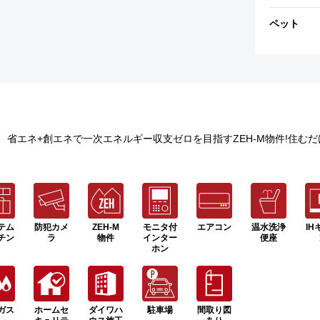
ペット
) 省エネ+創エネで一次エネルギー収支ゼロを目指すZEH-M物件!住
テム
防犯カメ
ZEH-M
モニタ付
エアコン
温水洗浄
IH
チン
ラ
物件
インター
便座
ホン
ガス
ホームセ
ダイワハ
駐車場
間取り図