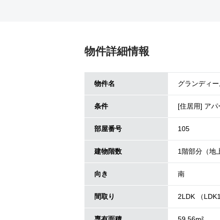
物件詳細情報
物件名
グランディール
条件
[住居用] ア
部屋番号
105
建物階数
1階部分（地
向き
南
間取り
2LDK （LDK1
専有面積
59.56m²