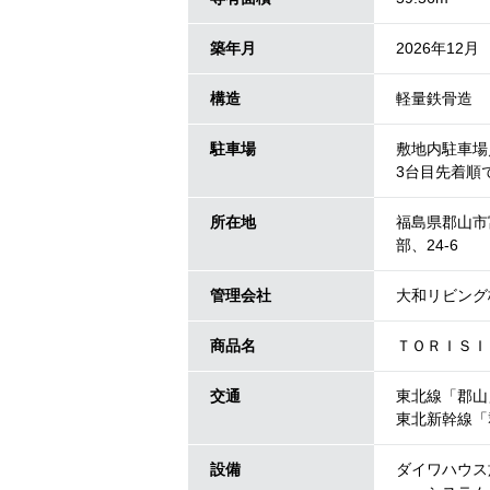
築年月
2026年12月
構造
軽量鉄骨造
駐車場
敷地内駐車場／
3台目先着順
所在地
福島県郡山市
部、24-6
管理会社
大和リビング
商品名
ＴＯＲＩＳＩ
交通
東北線「郡山
東北新幹線「
設備
ダイワハウス