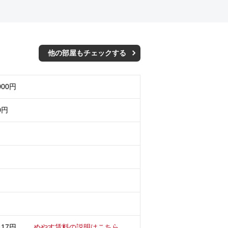
他の部屋もチェックする
000円
0円
月
417円
めやす賃料の説明はこちら