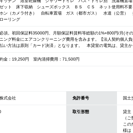
キッチン 浴室乾燥機 シャワートイレ バス・トイレ別 洗濯機置場
ゼット 床下収納 シューズボックス ＢＳ ＣＳ ネット使用料不要
ホン（カメラ付き） 自転車置場 ガス（都市ガス） 水道（公営） 
ローリング
須。初回保証料35000円、月額保証料賃料等総額の1%+800円/月(そ
ニング料金にエアコンクリーニング費用を含みます。【法人契約個人負
払い方法は原則「カード決済」となります。 本貸室の電気は、貸主か
金：19,250円 室内清掃費用：71,500円
株式会社
免許番号
国土交
0
取引形態
貸主
（ご
この
様は