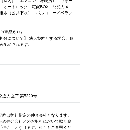
（室内） エアコン（冷暖房） ウォー
 オートロック 宅配BOX 防犯カメ
排水（公共下水） バルコニー／ベラン
の他商品あり)
担分について】 法人契約とする場合、個
ら配給されます。
通大臣(7)第5220号
契約は弊社指定の仲介会社となります。
ため仲介会社とのお取引において取引態
「仲介」となります。※１もご参照くだ