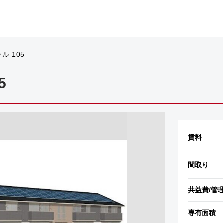
ル 105
5
賃料
間取り
共益費
/管
専有面積