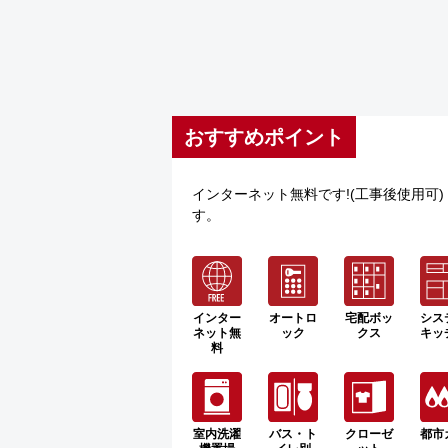
おすすめポイント
インターネット無料です!(工事後使用可
す。
インター
オートロ
宅配ボッ
シス
ネット無
ック
クス
キッ
料
室内洗濯
バス・ト
クローゼ
都市