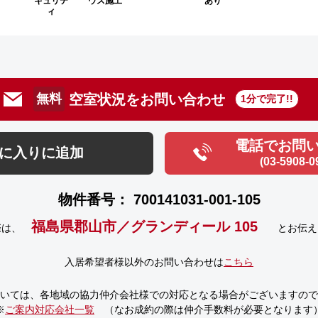
キュリテ
ウス施工
あり
ィ
空室状況をお問い合わせ
無料
1分で完了!!
電話でお問
に入りに追加
(03-5908-0
物件番号： 700141031-001-105
福島県郡山市／グランディール 105
際は、
とお伝え
入居希望者様以外のお問い合わせは
こちら
いては、
各地域の協力仲介会社様での対応となる場合がございますので
※
ご案内対応会社一覧
（なお成約の際は仲介手数料が必要となります