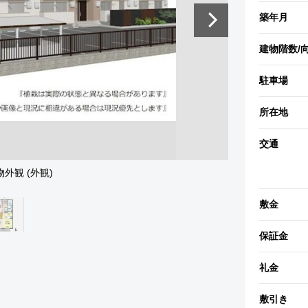
築年月
建物階数
/
駐車場
所在地
交通
物外観 (外観)
敷金
保証金
礼金
敷引き