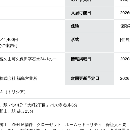
入居可能日
202
保険
保険
4,400円
形式
[住居
でご案内可
富久山町久保田字石堂24-1の一
情報掲載日
202
株式会社 福島営業所
次回更新予定日
202
Ａ（トリシア）
」駅 バス4分「大町2丁目」バス停 徒歩6分
郡山」駅 徒歩23分
施工 ZEH-M物件 クローゼット ホームセキュリティ 保証人不要 