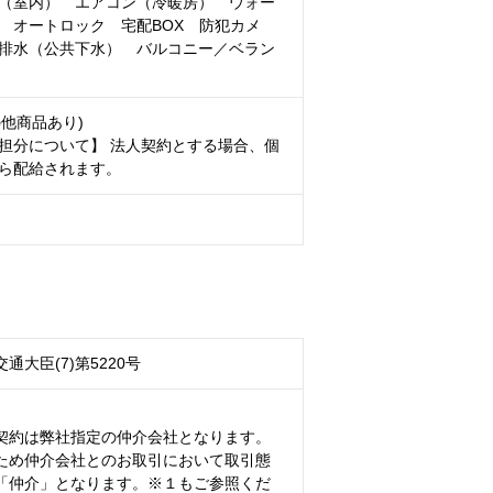
（室内） エアコン（冷暖房） ウォー
 オートロック 宅配BOX 防犯カメ
排水（公共下水） バルコニー／ベラン
の他商品あり)
担分について】 法人契約とする場合、個
ら配給されます。
通大臣(7)第5220号
契約は弊社指定の仲介会社となります。
ため仲介会社とのお取引において取引態
「仲介」となります。※１もご参照くだ