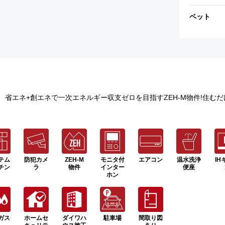
ペット
) 省エネ+創エネで一次エネルギー収支ゼロを目指すZEH-M物件!住
テム
防犯カメ
ZEH-M
モニタ付
エアコン
温水洗浄
IH
チン
ラ
物件
インター
便座
ホン
ガス
ホームセ
ダイワハ
駐車場
間取り図