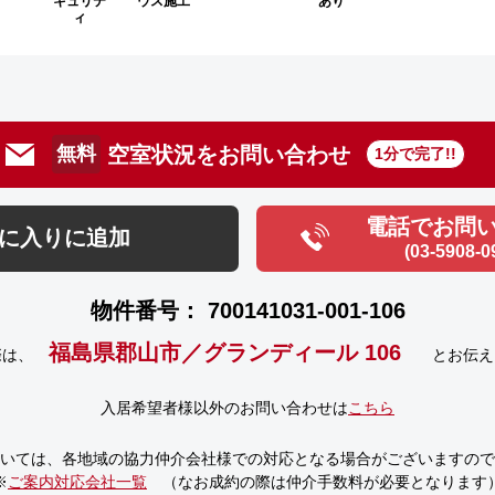
キュリテ
ウス施工
あり
ィ
空室状況をお問い合わせ
無料
1分で完了!!
電話でお問
に入りに追加
(03-5908-0
物件番号： 700141031-001-106
福島県郡山市／グランディール 106
際は、
とお伝え
入居希望者様以外のお問い合わせは
こちら
いては、
各地域の協力仲介会社様での対応となる場合がございますので
※
ご案内対応会社一覧
（なお成約の際は仲介手数料が必要となります