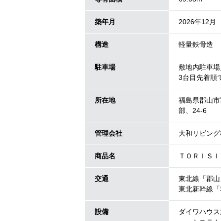
築年月
2026年12月
構造
軽量鉄骨造
駐車場
敷地内駐車場／
3台目先着順
所在地
福島県郡山市
部、24-6
管理会社
大和リビング
商品名
ＴＯＲＩＳＩ
交通
東北線「郡山
東北新幹線「
設備
ダイワハウス