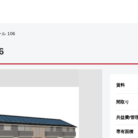
ル 106
6
賃料
間取り
共益費
/管
専有面積