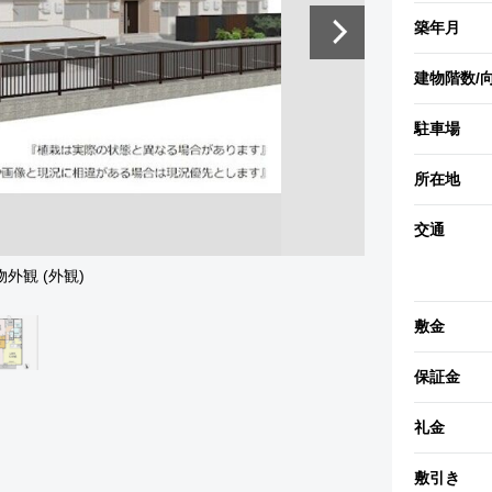
築年月
建物階数
/
駐車場
所在地
交通
物外観 (外観)
敷金
保証金
礼金
敷引き