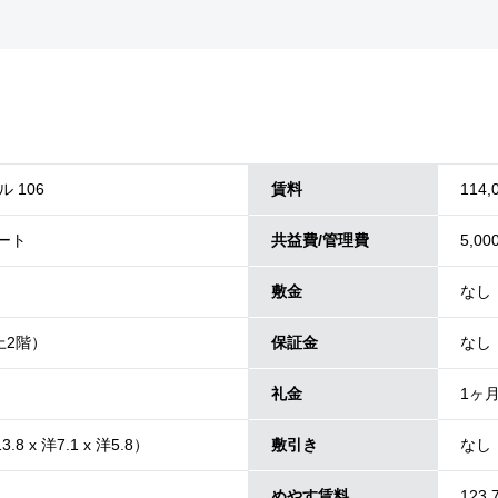
 106
賃料
114,
パート
共益費/管理費
5,00
敷金
なし
上2階）
保証金
なし
礼金
1ヶ
3.8 x 洋7.1 x 洋5.8）
敷引き
なし
めやす賃料
123,