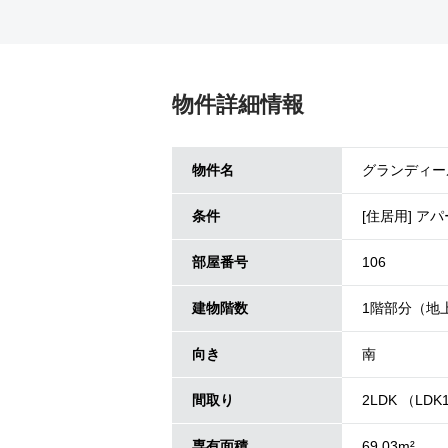
物件詳細情報
物件名
グランディール
条件
[住居用] ア
部屋番号
106
建物階数
1階部分（地
向き
南
間取り
2LDK （LDK1
専有面積
69.03m²