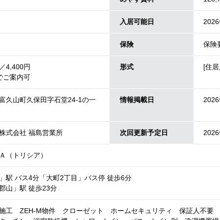
入居可能日
202
保険
保険
4,400円
形式
[住居
でご案内可
富久山町久保田字石堂24-1の一
情報掲載日
202
株式会社 福島営業所
次回更新予定日
202
Ａ（トリシア）
」駅 バス4分「大町2丁目」バス停 徒歩6分
郡山」駅 徒歩23分
施工 ZEH-M物件 クローゼット ホームセキュリティ 保証人不要 