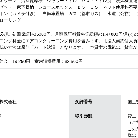
キッチン 浴室乾燥機 シャワートイレ バス・トイレ別 洗濯機置場
ゼット 床下収納 シューズボックス ＢＳ ＣＳ ネット使用料不要
ホン（カメラ付き） 自転車置場 ガス（都市ガス） 水道（公営） 
ローリング
須。初回保証料35000円、月額保証料賃料等総額の1%+800円/月(そ
ニング料金にエアコンクリーニング費用を含みます。【法人契約個人負
払い方法は原則「カード決済」となります。 本貸室の電気は、貸主か
金：19,250円 室内清掃費用：82,500円
株式会社
免許番号
国土交
0
取引形態
貸主
（ご
この
様は