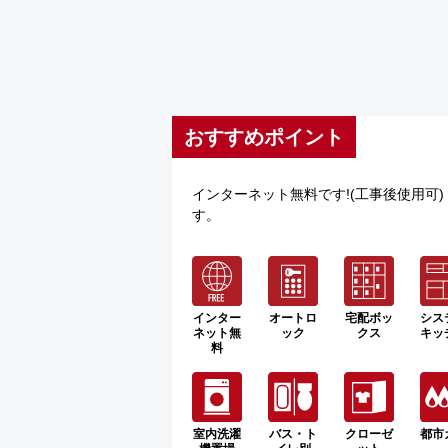
おすすめポイント
インターネット無料です!(工事後使用可
す。
インター
オートロ
宅配ボッ
シス
ネット無
ック
クス
キッ
料
室内洗濯
バス・ト
クローゼ
都市