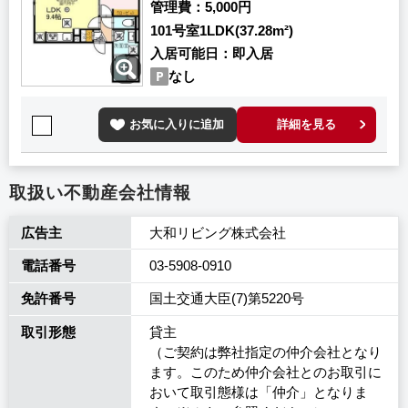
管理費
5,000円
101号室
1LDK(37.28m²)
入居可能日
即入居
なし
お気に入りに追加
詳細を見る
取扱い不動産会社情報
広告主
大和リビング株式会社
電話番号
03-5908-0910
免許番号
国土交通大臣(7)第5220号
取引形態
貸主
（ご契約は弊社指定の仲介会社となり
ます。このため仲介会社とのお取引に
おいて取引態様は「仲介」となりま