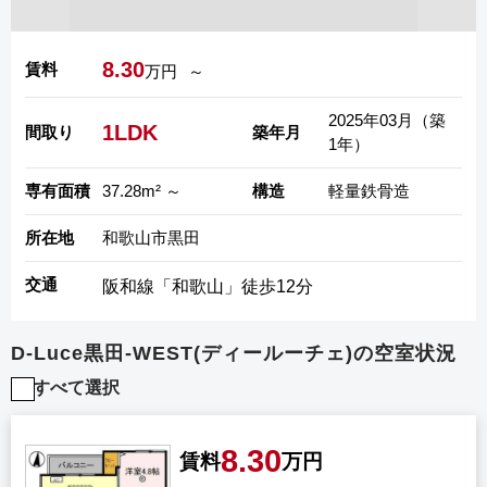
8.30
賃料
万円
～
2025年03月（築
1LDK
間取り
築年月
1年）
専有面積
37.28m² ～
構造
軽量鉄骨造
所在地
和歌山市黒田
交通
阪和線「和歌山」徒歩12分
D-Luce黒田-WEST(ディールーチェ)の空室状況
すべて選択
8.30
賃料
万円