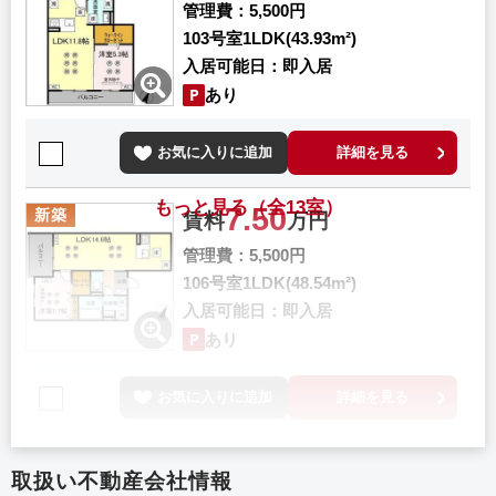
管理費
5,500円
103号室
1LDK(43.93m²)
入居可能日
即入居
あり
お気に入りに追加
詳細を見る
もっと見る（全13室）
7.50
新築
賃料
万円
管理費
5,500円
106号室
1LDK(48.54m²)
入居可能日
即入居
あり
お気に入りに追加
詳細を見る
取扱い不動産会社情報