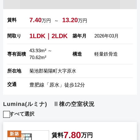
7.40
13.20
賃料
万円
～
万円
1LDK
｜
2LDK
間取り
築年月
2026年03月
43.93m² ～
専有面積
構造
軽量鉄骨造
70.62m²
所在地
菊池郡菊陽町大字原水
交通
豊肥線「原水」徒歩12分
Lumina(ルミナ) Ⅱ棟の空室状況
すべて選択
7.80
新築
賃料
万円