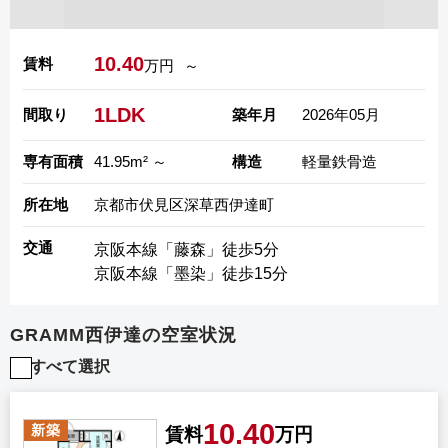
10.40
賃料
万円
～
1LDK
間取り
築年月
2026年05月
専有面積
41.95m² ～
構造
軽量鉄骨造
所在地
京都市伏見区深草西伊達町
交通
京阪本線「藤森」徒歩5分
京阪本線「墨染」徒歩15分
GRAMM西伊達の空室状況
すべて選択
10.40
新築
賃料
万円