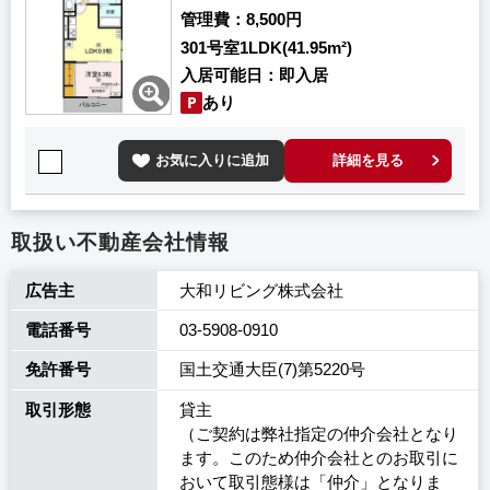
管理費
8,500円
301号室
1LDK(41.95m²)
入居可能日
即入居
あり
お気に入りに追加
詳細を見る
取扱い不動産会社情報
広告主
大和リビング株式会社
電話番号
03-5908-0910
免許番号
国土交通大臣(7)第5220号
取引形態
貸主
（ご契約は弊社指定の仲介会社となり
ます。このため仲介会社とのお取引に
おいて取引態様は「仲介」となりま