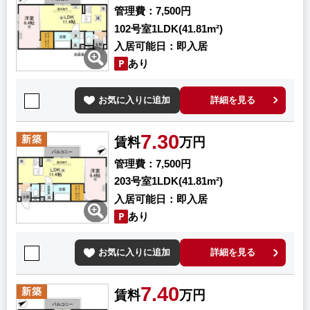
管理費
7,500円
102号室
1LDK(41.81m²)
入居可能日
即入居
あり
お気に入りに追加
詳細を見る
7.30
新築
賃料
万円
管理費
7,500円
203号室
1LDK(41.81m²)
入居可能日
即入居
あり
お気に入りに追加
詳細を見る
7.40
新築
賃料
万円