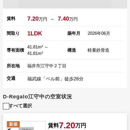
7.20
7.40
賃料
万円
～
万円
1LDK
間取り
築年月
2026年06月
41.81m² ～
専有面積
構造
軽量鉄骨造
41.81m²
所在地
福井市江守中２丁目
交通
福武線「ベル前」徒歩26分
D-Regalo江守中の空室状況
すべて選択
7.20
新築
賃料
万円