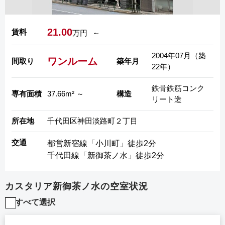
21.00
賃料
万円
～
2004年07月（築
ワンルーム
間取り
築年月
22年）
鉄骨鉄筋コンク
専有面積
37.66m² ～
構造
リート造
所在地
千代田区神田淡路町２丁目
交通
都営新宿線「小川町」徒歩2分
千代田線「新御茶ノ水」徒歩2分
カスタリア新御茶ノ水の空室状況
すべて選択