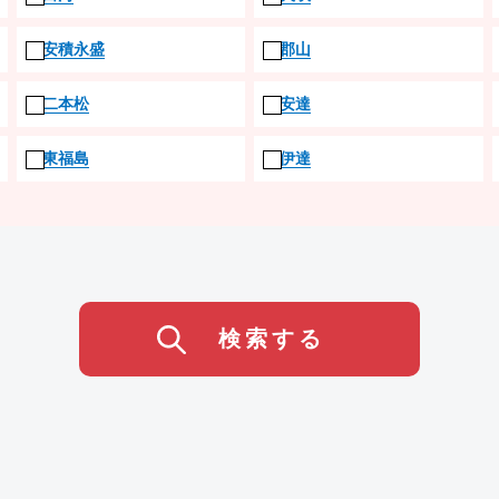
安積永盛
郡山
二本松
安達
東福島
伊達
検索する