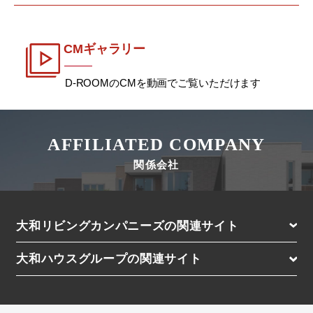
CMギャラリー
D-ROOMのCMを動画でご覧いただけます
AFFILIATED COMPANY
関係会社
大和リビングカンパニーズの関連サイト
D-residence（高級レジデンス）
大和ハウスグループの関連サイト
D-ROOM Stay（マンスリー）
大和ハウス工業株式会社（住宅の購入・土地活用）
D-ROOM Share（シェアハウス）