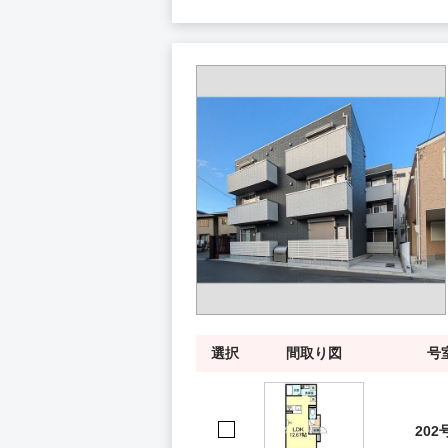
選択
間取り図
号
202