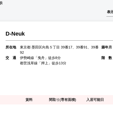
示
D-Neuk
所在地
東京都 墨田区向島５丁目 39番17、39番91、39番
築年月
92
交 通
伊勢崎線「曳舟」徒歩8分
階 数
都営浅草線「押上」徒歩13分
賃料
間取り(専有面積)
入居可能日