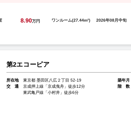
8.90
室
ワンルーム(27.44m²)
2026年08月中旬
万円
第2エコーピア
所在地
東京都 墨田区八広２丁目 52-19
築年月
交 通
京成押上線「京成曳舟」徒歩12分
階 数
東武亀戸線「小村井」徒歩6分