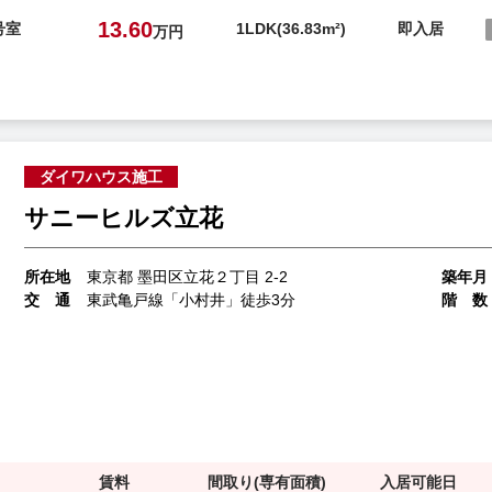
13.60
号室
1LDK(36.83m²)
即入居
万円
ダイワハウス施工
サニーヒルズ立花
所在地
東京都 墨田区立花２丁目 2-2
築年月
交 通
東武亀戸線「小村井」徒歩3分
階 数
賃料
間取り(専有面積)
入居可能日