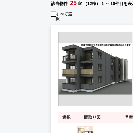
25
該当物件
室 （12棟）
1 ～ 10件目を表
すべて選
択
選択
間取り図
号室
新築