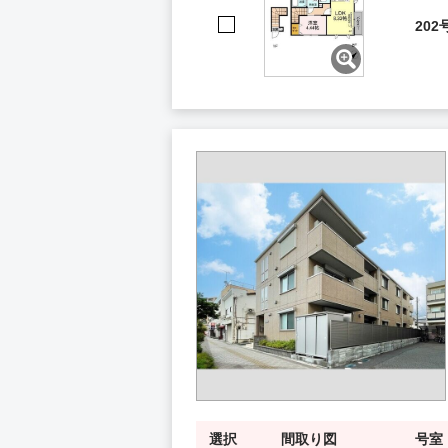
202
選択
間取り図
号室