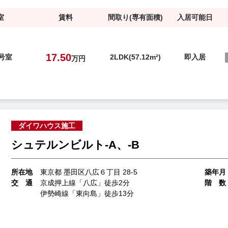
室
賃料
間取り(専有面積)
入居可能日
17.50
2号室
2LDK(57.12m²)
即入居
万円
ダイワハウス施工
シュテルンビルト-A、-B
所在地
東京都 墨田区八広６丁目 28-5
築年月
交 通
京成押上線「八広」徒歩2分
階 数
伊勢崎線「東向島」徒歩13分