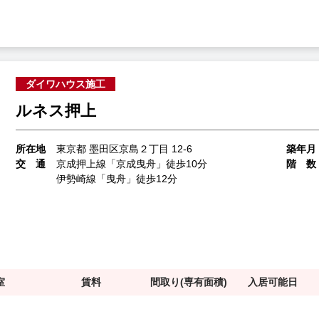
ダイワハウス施工
ルネス押上
所在地
東京都 墨田区京島２丁目 12-6
築年月
交 通
京成押上線「京成曳舟」徒歩10分
階 数
伊勢崎線「曳舟」徒歩12分
室
賃料
間取り(専有面積)
入居可能日