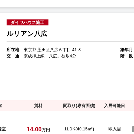
ダイワハウス施工
ルリアン八広
所在地
東京都 墨田区八広６丁目 41-8
築年月
交 通
京成押上線「八広」徒歩4分
階 数
室
賃料
間取り(専有面積)
入居可能日
14.00
号室
1LDK(40.15m²)
即入居
万円