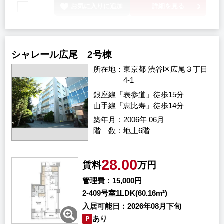
お気に入りに追加
詳細を見る
シャレール広尾 2号棟
所在地
東京都 渋谷区広尾３丁目
4-1
銀座線「表参道」徒歩15分
山手線「恵比寿」徒歩14分
築年月
2006年 06月
階 数
地上6階
28.00
賃料
万円
管理費
15,000円
2-409号室
1LDK(60.16m²)
入居可能日
2026年08月下旬
あり