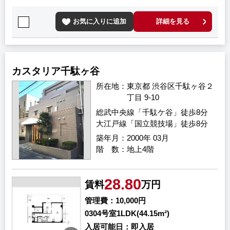
お気に入りに追加
詳細を見る
カスタリア千駄ヶ谷
所在地
東京都 渋谷区千駄ヶ谷２
丁目 9-10
総武中央線「千駄ケ谷」徒歩8分
大江戸線「国立競技場」徒歩8分
築年月
2000年 03月
階 数
地上4階
28.80
賃料
万円
管理費
10,000円
0304号室
1LDK(44.15m²)
入居可能日
即入居