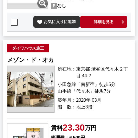
なし
お気に入りに追加
詳細を見る
ダイワハウス施工
メゾン・ド・オカ
所在地
東京都 渋谷区代々木２丁
目 44-2
小田急線「南新宿」徒歩5分
山手線「代々木」徒歩7分
築年月
2020年 03月
階 数
地上3階
23.30
賃料
万円
管理費
6,500円