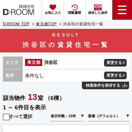
お気に入り
閲覧履歴
保存した条件
D-ROOM TOP
東京都TOP
渋谷区の賃貸住宅一覧
RESULT
渋谷区の賃貸住宅一覧
東京都
渋谷区
エリア
変更する
条件なし
条件
変更する
検索条件を保存する
13
該当物件
室 （6棟）
1 ～ 6件目を表示
すべて選択