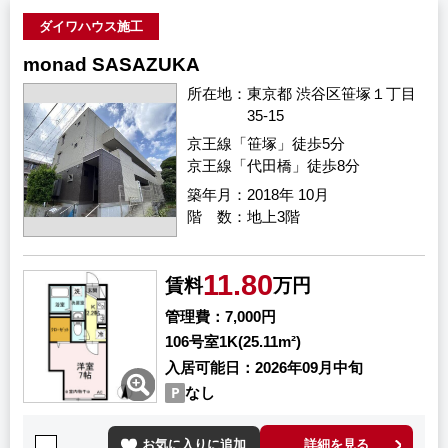
ダイワハウス施工
monad SASAZUKA
所在地
東京都 渋谷区笹塚１丁目
35-15
京王線「笹塚」徒歩5分
京王線「代田橋」徒歩8分
築年月
2018年 10月
階 数
地上3階
11.80
賃料
万円
管理費
7,000円
106号室
1K(25.11m²)
入居可能日
2026年09月中旬
なし
お気に入りに追加
詳細を見る