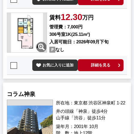
12.30
賃料
万円
管理費
7,000円
306号室
1K(25.11m²)
入居可能日
2026年09月下旬
なし
お気に入りに追加
詳細を見る
コラム神泉
所在地
東京都 渋谷区神泉町 1-22
井の頭線「神泉」徒歩4分
山手線「渋谷」徒歩11分
築年月
2001年 10月
階 数
地上12階