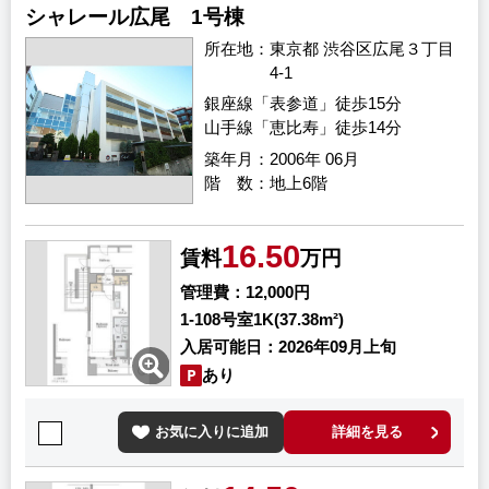
シャレール広尾 1号棟
所在地
東京都 渋谷区広尾３丁目
4-1
銀座線「表参道」徒歩15分
山手線「恵比寿」徒歩14分
築年月
2006年 06月
階 数
地上6階
16.50
賃料
万円
管理費
12,000円
1-108号室
1K(37.38m²)
入居可能日
2026年09月上旬
あり
お気に入りに追加
詳細を見る