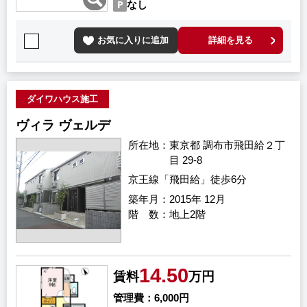
なし
お気に入りに追加
詳細を見る
ダイワハウス施工
ヴィラ ヴェルデ
所在地
東京都 調布市飛田給２丁
目 29-8
京王線「飛田給」徒歩6分
築年月
2015年 12月
階 数
地上2階
14.50
賃料
万円
管理費
6,000円