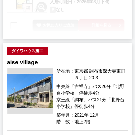
入居可能日
2026年08月下旬
なし
お気に入りに追加
詳細を見る
ダイワハウス施工
aise village
所在地
東京都 調布市深大寺東町
５丁目 20-3
中央線「吉祥寺」バス26分「北野
台小学校」停徒歩4分
京王線「調布」バス21分「北野台
小学校」停徒歩4分
築年月
2021年 12月
階 数
地上2階