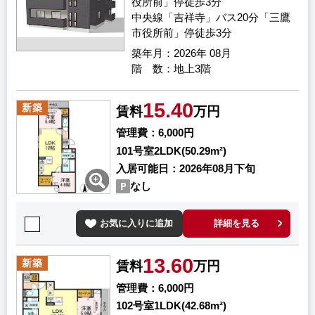
役所前」停徒歩3分
中央線「吉祥寺」バス20分「三鷹
市役所前」停徒歩3分
築年月
2026年 08月
階 数
地上3階
15.40
新築
賃料
万円
管理費
6,000円
101号室
2LDK(50.29m²)
入居可能日
2026年08月下旬
なし
お気に入りに追加
詳細を見る
13.60
新築
賃料
万円
管理費
6,000円
102号室
1LDK(42.68m²)