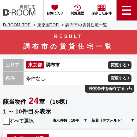
お気に入り
閲覧履歴
保存した条件
D-ROOM TOP
東京都TOP
調布市の賃貸住宅一覧
RESULT
調布市の賃貸住宅一覧
東京都
調布市
エリア
変更する
条件なし
条件
変更する
検索条件を保存する
24
該当物件
室 （16棟）
1 ～ 10件目を表示
すべて選択