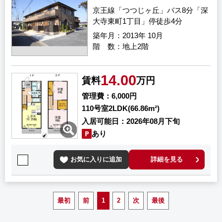
京王線「つつじヶ丘」バス8分「深
大寺東町1丁目」停徒歩4分
築年月
2013年 10月
階 数
地上2階
14.00
賃料
万円
管理費
6,000円
110号室
2LDK(66.86m²)
入居可能日
2026年08月下旬
あり
お気に入りに追加
詳細を見る
最初
前
1
2
次
最後