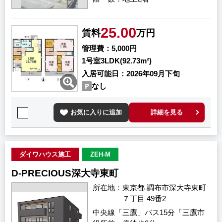
25.00
賃料
万円
管理費
5,000円
1号室
3LDK(92.73m²)
入居可能日
2026年09月下旬
なし
お気に入りに追加
詳細を見る
ダイワハウス施工
ZEH-M
D-PRECIOUS深大寺東町
所在地
東京都 調布市深大寺東町
７丁目 49番2
中央線「三鷹」バス15分「三鷹市