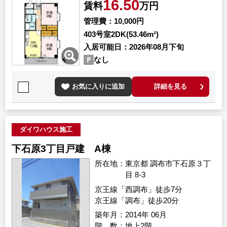
16.50
賃料
万円
管理費
10,000円
403号室
2DK(53.46m²)
入居可能日
2026年08月下旬
なし
お気に入りに追加
詳細を見る
ダイワハウス施工
下石原3丁目戸建 A棟
所在地
東京都 調布市下石原３丁
目 8-3
京王線「西調布」徒歩7分
京王線「調布」徒歩20分
築年月
2014年 06月
階 数
地上2階