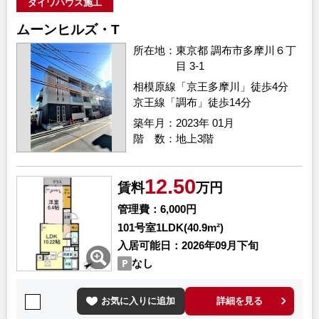
ダイワハウス施工
ムーンヒルズ・T
所在地
東京都 調布市多摩川６丁
目 3-1
相模原線「京王多摩川」徒歩4分
京王線「調布」徒歩14分
築年月
2023年 01月
階 数
地上3階
12.50
賃料
万円
管理費
6,000円
101号室
1LDK(40.9m²)
入居可能日
2026年09月下旬
なし
お気に入りに追加
詳細を見る