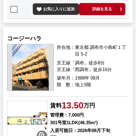
お気に入りに追加
詳細を見る
コージーハラ
所在地
東京都 調布市小島町１丁
目 5-2
京王線「調布」徒歩8分
京王線「西調布」徒歩16分
築年月
1988年 08月
階 数
地上5階
13.50
賃料
万円
管理費
7,000円
301号室
1LDK(46.35m²)
入居可能日
2026年08月下旬