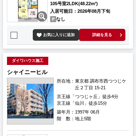
105号室
2LDK(48.22m²)
入居可能日
2026年08月下旬
なし
お気に入りに追加
詳細を見る
ダイワハウス施工
シャイニーヒル
所在地
東京都 調布市西つつじケ
丘２丁目 15-21
京王線「つつじヶ丘」徒歩4分
京王線「仙川」徒歩15分
築年月
1997年 06月
階 数
地上5階