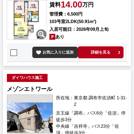
14.00
賃料
万円
管理費
6,500円
103号室
2LDK(50.91m²)
入居可能日
2026年09月上旬
あり
お気に入りに追加
詳細を見る
ダイワハウス施工
メゾンエトワール
所在地
東京都 調布市佐須町 1-31-
2
京王線「調布」バス6分「佐須」停
徒歩3分
中央線「吉祥寺」バス23分「佐
須」停徒歩3分