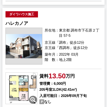
ダイワハウス施工
ハレカノア
所在地
東京都 調布市下石原２丁
目 57-5
京王線「調布」徒歩12分
京王線「西調布」徒歩12分
築年月
2022年 03月
階 数
地上2階
13.50
賃料
万円
管理費
6,000円
205号室
1LDK(42.41m²)
入居可能日
2026年09月下旬
なし