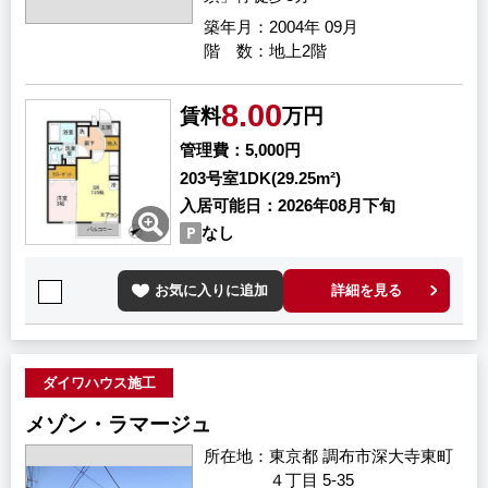
築年月
2004年 09月
階 数
地上2階
8.00
賃料
万円
管理費
5,000円
203号室
1DK(29.25m²)
入居可能日
2026年08月下旬
なし
お気に入りに追加
詳細を見る
ダイワハウス施工
メゾン・ラマージュ
所在地
東京都 調布市深大寺東町
４丁目 5-35