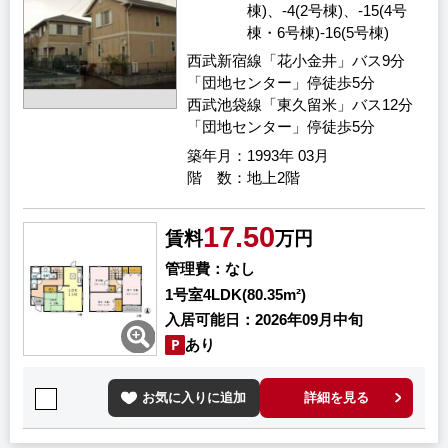
棟)、-4(2号棟)、-15(4号
棟・6号棟)-16(5号棟)
西武新宿線「花小金井」バス9分
「団地センター」停徒歩5分
西武池袋線「東久留米」バス12分
「団地センター」停徒歩5分
築年月
1993年 03月
階 数
地上2階
17.50
賃料
万円
管理費
なし
1号室
4LDK(80.35m²)
入居可能日
2026年09月中旬
あり
お気に入りに追加
詳細を見る