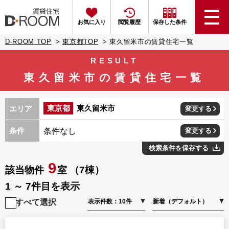
お気に入り
閲覧履歴
保存した条件
D-ROOM TOP
東京都TOP
東久留米市の賃貸住宅一覧
RESULT
東久留米市の賃貸住宅一覧
東京都
東久留米市
エリア
変更する
条件なし
条件
変更する
検索条件を保存する
9
該当物件
室 （7棟）
1 ～ 7件目を表示
すべて選択