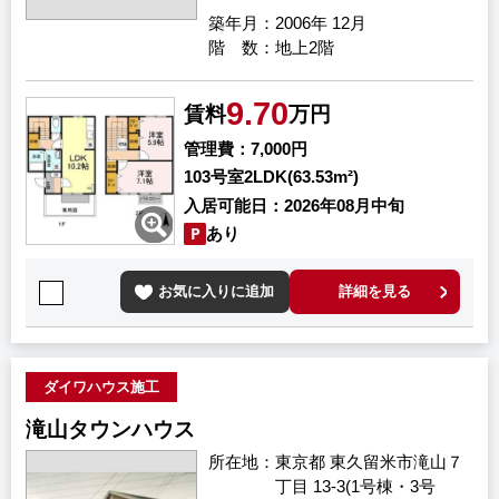
築年月
2006年 12月
階 数
地上2階
9.70
賃料
万円
管理費
7,000円
103号室
2LDK(63.53m²)
入居可能日
2026年08月中旬
あり
お気に入りに追加
詳細を見る
ダイワハウス施工
滝山タウンハウス
所在地
東京都 東久留米市滝山７
丁目 13-3(1号棟・3号