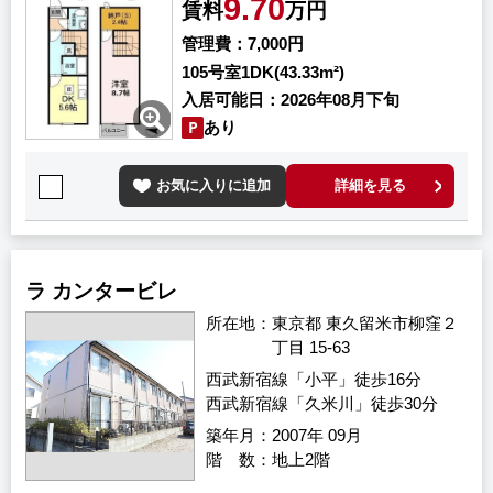
9.70
賃料
万円
管理費
7,000円
105号室
1DK(43.33m²)
入居可能日
2026年08月下旬
あり
お気に入りに追加
詳細を見る
ラ カンタービレ
所在地
東京都 東久留米市柳窪２
丁目 15-63
西武新宿線「小平」徒歩16分
西武新宿線「久米川」徒歩30分
築年月
2007年 09月
階 数
地上2階