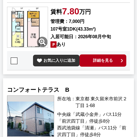
7.80
賃料
万円
管理費
7,000円
107号室
1DK(43.33m²)
入居可能日
2026年08月中旬
あり
お気に入りに追加
詳細を見る
コンフォートテラス B
所在地
東京都 東久留米市前沢２
丁目 1-68
中央線「武蔵小金井」バス11分
「前沢四丁目」停徒歩8分
西武池袋線「清瀬」バス11分「前
沢四丁目」停徒歩8分