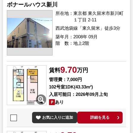
ボナールハウス新川
所在地
東京都 東久留米市新川町
１丁目 2-11
西武池袋線「東久留米」徒歩3分
築年月
2008年 09月
階 数
地上2階
9.70
賃料
万円
管理費
7,000円
102号室
1DK(43.33m²)
入居可能日
2026年09月上旬
あり
お気に入りに追加
詳細を見る