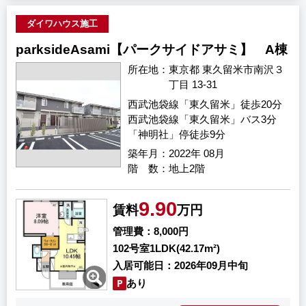
ダイワハウス施工
parksideAsami【パークサイドアサミ】 A棟
所在地
東京都 東久留米市南沢３
丁目 13-31
西武池袋線「東久留米」徒歩20分
西武池袋線「東久留米」バス3分
「神明社」停徒歩9分
築年月
2022年 08月
階 数
地上2階
9.90
賃料
万円
管理費
8,000円
102号室
1LDK(42.17m²)
入居可能日
2026年09月中旬
あり