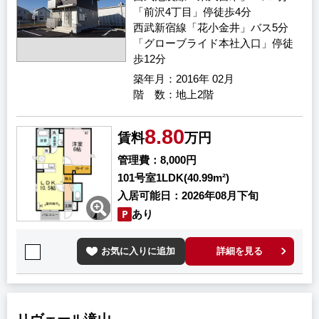
「前沢4丁目」停徒歩4分
西武新宿線「花小金井」バス5分
「グローブライド本社入口」停徒
歩12分
築年月
2016年 02月
階 数
地上2階
8.80
賃料
万円
管理費
8,000円
101号室
1LDK(40.99m²)
入居可能日
2026年08月下旬
あり
お気に入りに追加
詳細を見る