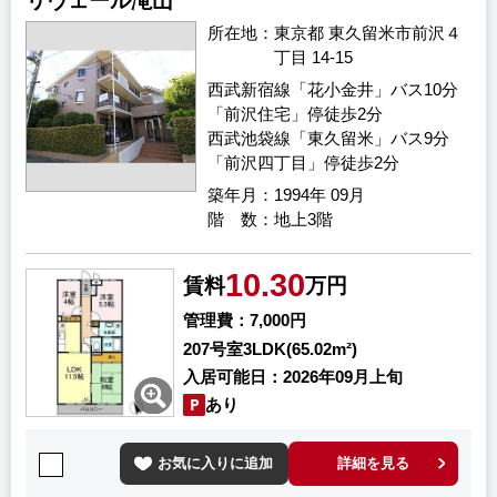
リヴェール滝山
所在地
東京都 東久留米市前沢４
丁目 14-15
西武新宿線「花小金井」バス10分
「前沢住宅」停徒歩2分
西武池袋線「東久留米」バス9分
「前沢四丁目」停徒歩2分
築年月
1994年 09月
階 数
地上3階
10.30
賃料
万円
管理費
7,000円
207号室
3LDK(65.02m²)
入居可能日
2026年09月上旬
あり
お気に入りに追加
詳細を見る