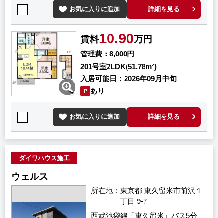
お気に入りに追加
詳細を見る
10.90
賃料
万円
管理費
8,000円
201号室
2LDK(51.78m²)
入居可能日
2026年09月中旬
あり
お気に入りに追加
詳細を見る
ダイワハウス施工
ウェルス
所在地
東京都 東久留米市前沢１
丁目 9-7
西武池袋線「東久留米」バス5分