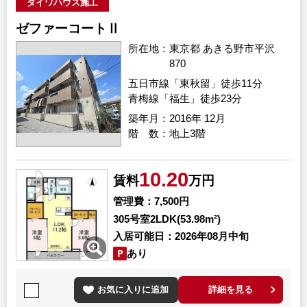
ダイワハウス施工
ゼファーコートⅡ
所在地
東京都 あきる野市平沢
870
五日市線「東秋留」徒歩11分
青梅線「福生」徒歩23分
築年月
2016年 12月
階 数
地上3階
10.20
賃料
万円
管理費
7,500円
305号室
2LDK(53.98m²)
入居可能日
2026年08月中旬
あり
お気に入りに追加
詳細を見る