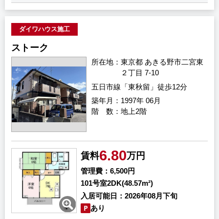
ダイワハウス施工
ストーク
所在地
東京都 あきる野市二宮東
２丁目 7-10
五日市線「東秋留」徒歩12分
築年月
1997年 06月
階 数
地上2階
6.80
賃料
万円
管理費
6,500円
101号室
2DK(48.57m²)
入居可能日
2026年08月下旬
あり