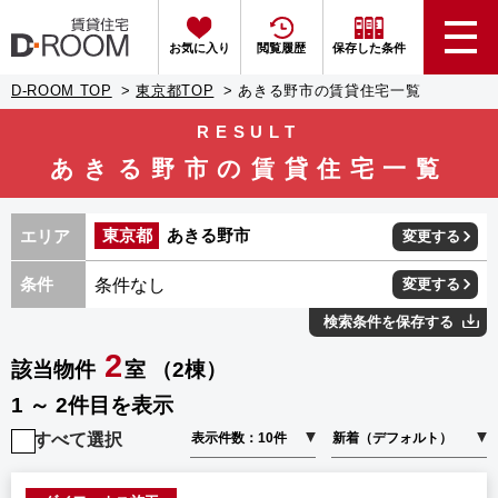
お気に入り
閲覧履歴
保存した条件
D-ROOM TOP
東京都TOP
あきる野市の賃貸住宅一覧
RESULT
あきる野市の賃貸住宅一覧
東京都
あきる野市
エリア
変更する
条件なし
条件
変更する
検索条件を保存する
2
該当物件
室 （2棟）
1 ～ 2件目を表示
すべて選択