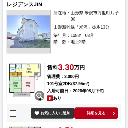
レジデンスJIN
所在地
山形県 米沢市万世町片子
86
山形新幹線「米沢」徒歩13分
築年月
1988年 03月
階 数
地上2階
3.30
賃料
万円
管理費
3,000円
101号室
2DK(37.95m²)
入居可能日
2026年08月下旬
あり
お気に入りに追加
詳細を見る