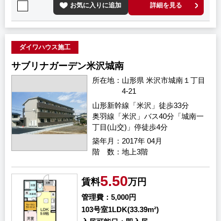
お気に入りに追加
詳細を見る
ダイワハウス施工
サブリナガーデン米沢城南
所在地
山形県 米沢市城南１丁目
4-21
山形新幹線「米沢」徒歩33分
奥羽線「米沢」バス40分「城南一
丁目(山交)」停徒歩4分
築年月
2017年 04月
階 数
地上3階
5.50
賃料
万円
管理費
5,000円
103号室
1LDK(33.39m²)