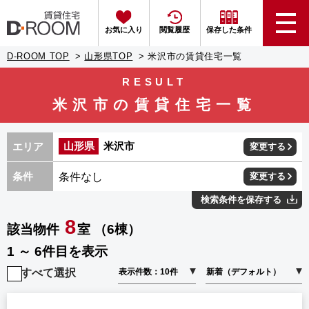
お気に入り
閲覧履歴
保存した条件
D-ROOM TOP
山形県TOP
米沢市の賃貸住宅一覧
RESULT
米沢市の賃貸住宅一覧
山形県
米沢市
エリア
変更する
条件なし
条件
変更する
検索条件を保存する
8
該当物件
室 （6棟）
1 ～ 6件目を表示
すべて選択