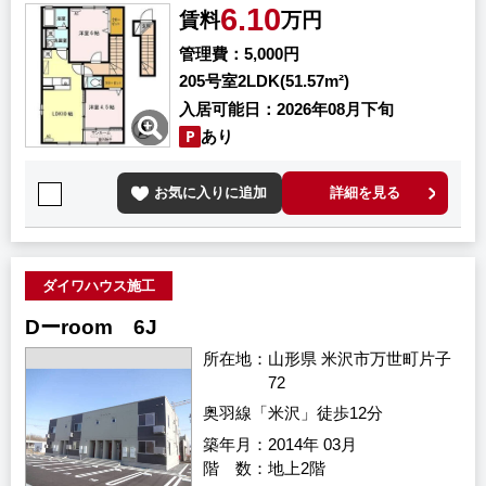
6.10
賃料
万円
管理費
5,000円
205号室
2LDK(51.57m²)
入居可能日
2026年08月下旬
あり
お気に入りに追加
詳細を見る
ダイワハウス施工
Dーroom 6J
所在地
山形県 米沢市万世町片子
72
奥羽線「米沢」徒歩12分
築年月
2014年 03月
階 数
地上2階