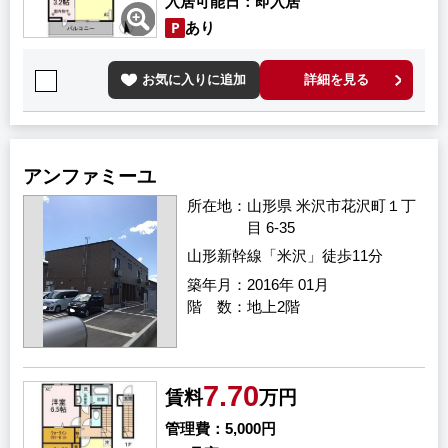
入居可能日
即入居
あり
お気に入りに追加
詳細を見る
アンファミーユ
所在地
山形県 米沢市花沢町１丁
目 6-35
山形新幹線「米沢」徒歩11分
築年月
2016年 01月
階 数
地上2階
7.70
賃料
万円
管理費
5,000円