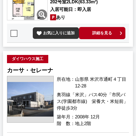
202号室
2LDK(63.33m²)
入居可能日
即入居
あり
お気に入りに追加
詳細を見る
ダイワハウス施工
カーサ・セレーナ
所在地
山形県 米沢市通町４丁目
12-28
奥羽線「米沢」バス40分「市民バ
ス(学園都市線) 栄養大・米短前」
停徒歩3分
築年月
2008年 12月
階 数
地上2階