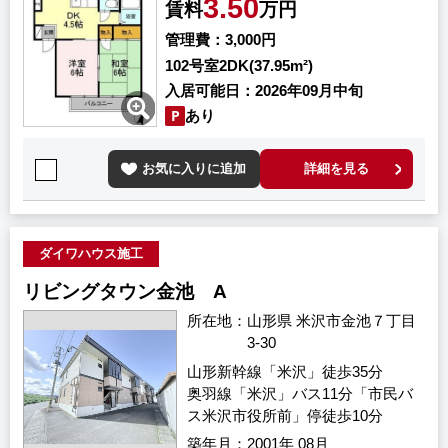
3.50
賃料
万円
管理費
3,000円
102号室
2DK(37.95m²)
入居可能日
2026年09月中旬
あり
お気に入りに追加
詳細を見る
ダイワハウス施工
リビングタウン金池 A
所在地
山形県 米沢市金池７丁目
3-30
山形新幹線「米沢」徒歩35分
奥羽線「米沢」バス11分「市民バ
ス米沢市役所前」停徒歩10分
築年月
2001年 08月