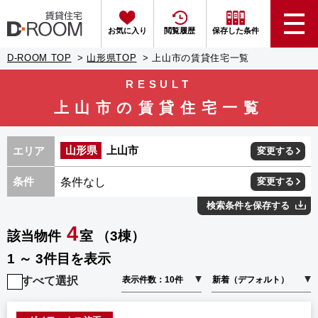
お気に入り
閲覧履歴
保存した条件
D-ROOM TOP
山形県TOP
上山市の賃貸住宅一覧
RESULT
上山市の賃貸住宅一覧
山形県
上山市
エリア
変更する
条件なし
条件
変更する
検索条件を保存する
4
該当物件
室 （3棟）
1 ～ 3件目を表示
すべて選択