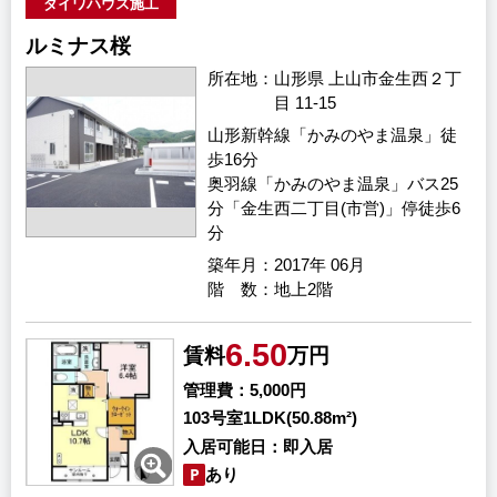
ダイワハウス施工
ルミナス桜
所在地
山形県 上山市金生西２丁
目 11-15
山形新幹線「かみのやま温泉」徒
歩16分
奥羽線「かみのやま温泉」バス25
分「金生西二丁目(市営)」停徒歩6
分
築年月
2017年 06月
階 数
地上2階
6.50
賃料
万円
管理費
5,000円
103号室
1LDK(50.88m²)
入居可能日
即入居
あり