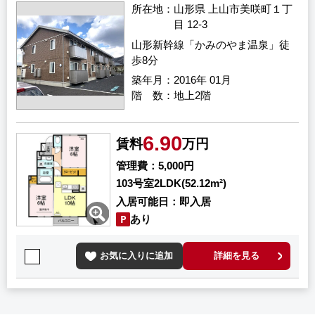
所在地
山形県 上山市美咲町１丁
目 12-3
山形新幹線「かみのやま温泉」徒
歩8分
築年月
2016年 01月
階 数
地上2階
6.90
賃料
万円
管理費
5,000円
103号室
2LDK(52.12m²)
入居可能日
即入居
あり
お気に入りに追加
詳細を見る