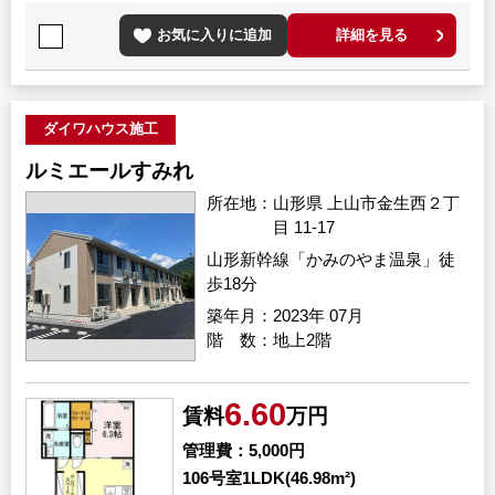
お気に入りに追加
詳細を見る
ダイワハウス施工
ルミエールすみれ
所在地
山形県 上山市金生西２丁
目 11-17
山形新幹線「かみのやま温泉」徒
歩18分
築年月
2023年 07月
階 数
地上2階
6.60
賃料
万円
管理費
5,000円
106号室
1LDK(46.98m²)