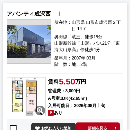
アバンティ成沢西 Ⅰ
所在地
山形県 山形市成沢西２丁
目 14-7
奥羽線「蔵王」徒歩19分
山形新幹線「山形」バス21分「東
海大山形高」停徒歩4分
築年月
2007年 03月
階 数
地上2階
5.50
賃料
万円
管理費
3,000円
A号室
1DK(42.65m²)
入居可能日
2026年08月上旬
あり
お気に入りに追加
詳細を見る