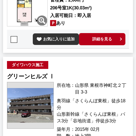
管理費
2,000円
206号室
1K(30.03m²)
入居可能日
即入居
あり
お気に入りに追加
詳細を見る
ダイワハウス施工
グリーンヒルズ Ⅰ
所在地
山形県 東根市神町北２丁
目 3-3
奥羽線「さくらんぼ東根」徒歩18
分
山形新幹線「さくらんぼ東根」バ
ス3分「谷地街道」停徒歩3分
築年月
2015年 02月