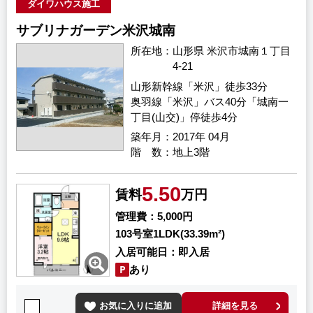
ダイワハウス施工
サブリナガーデン米沢城南
所在地
山形県 米沢市城南１丁目
4-21
山形新幹線「米沢」徒歩33分
奥羽線「米沢」バス40分「城南一
丁目(山交)」停徒歩4分
築年月
2017年 04月
階 数
地上3階
5.50
賃料
万円
管理費
5,000円
103号室
1LDK(33.39m²)
入居可能日
即入居
あり
お気に入りに追加
詳細を見る