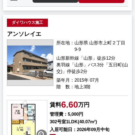
ダイワハウス施工
アンソレイエ
所在地
山形県 山形市上町２丁目
9-9
山形新幹線「山形」徒歩12分
奥羽線「山形」バス3分「五日町(山
交)」停徒歩2分
築年月
2015年 07月
階 数
地上3階
6.60
賃料
万円
管理費
5,000円
302号室
1LDK(40.07m²)
入居可能日
2026年09月中旬