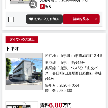
入居可能日
2026年09月下旬
あり
お気に入りに追加
詳細を見る
ダイワハウス施工
トキオ
所在地
山形県 山形市城西町 2-4-5
奥羽線「山形」徒歩15分
奥羽線「山形」バス5分「山交バ
ス 春日町(山形駅西口経由)」停徒
歩1分
築年月
2020年 05月
階 数
地上3階
6.80
賃料
万円