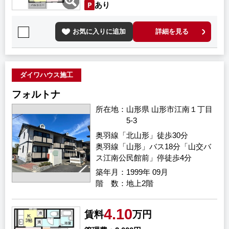
あり
お気に入りに追加
詳細を見る
ダイワハウス施工
フォルトナ
所在地
山形県 山形市江南１丁目
5-3
奥羽線「北山形」徒歩30分
奥羽線「山形」バス18分「山交バ
ス江南公民館前」停徒歩4分
築年月
1999年 09月
階 数
地上2階
4.10
賃料
万円