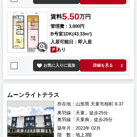
5.50
賃料
万円
管理費
3,000円
B号室
1DK(43.33m²)
入居可能日
即入居
あり
お気に入りに追加
詳細を見る
ムーンライトテラス
所在地
山形県 天童市桜町 8-37
奥羽線「天童」徒歩25分
奥羽線「天童南」徒歩26分
築年月
2023年 02月
階 数
地上3階