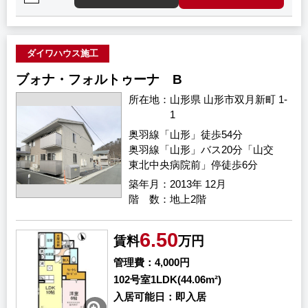
ダイワハウス施工
ブォナ・フォルトゥーナ B
所在地
山形県 山形市双月新町 1-
1
奥羽線「山形」徒歩54分
奥羽線「山形」バス20分「山交
東北中央病院前」停徒歩6分
築年月
2013年 12月
階 数
地上2階
6.50
賃料
万円
管理費
4,000円
102号室
1LDK(44.06m²)
入居可能日
即入居