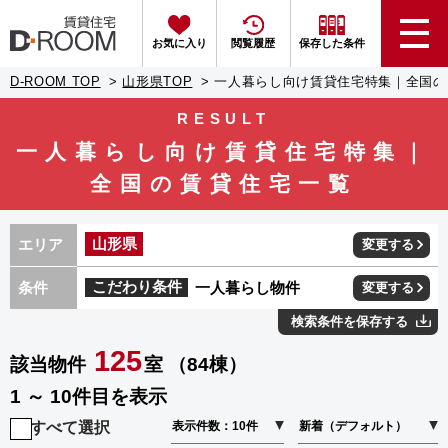
お気に入り
閲覧履歴
保存した条件
D-ROOM TOP
山形県TOP
一人暮らし向け賃貸住宅特集｜全国の
RESULT
一人暮らし向け賃貸住宅特集｜
全国の賃貸住宅一覧
山形県
エリア
変更する
条件
こだわり条件
一人暮らし物件
変更する
検索条件を保存する
125
該当物件
室 （84棟）
1 ～ 10件目を表示
すべて選択