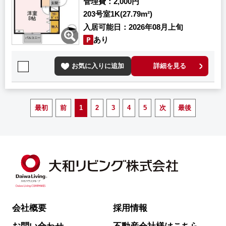
管理費
2,000円
203号室
1K(27.79m²)
入居可能日
2026年08月上旬
あり
お気に入りに追加
詳細を見る
最初
前
1
2
3
4
5
次
最後
会社概要
採用情報