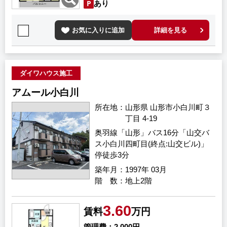
あり
お気に入りに追加
詳細を見る
ダイワハウス施工
アムール小白川
所在地
山形県 山形市小白川町３
丁目 4-19
奥羽線「山形」バス16分「山交バ
ス小白川四町目(終点:山交ビル)」
停徒歩3分
築年月
1997年 03月
階 数
地上2階
3.60
賃料
万円