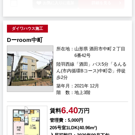
お気に入りに追加
詳細を見る
ダイワハウス施工
Dーroom中町
所在地
山形県 酒田市中町２丁目
6番42号
陸羽西線「酒田」バス5分「るんる
ん(市内循環Bコース)中町②」停徒
歩2分
築年月
2021年 12月
階 数
地上3階
6.40
賃料
万円
管理費
5,000円
205号室
1LDK(40.96m²)