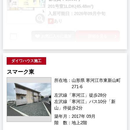
201号室
1LDK(45.48m²)
入居可能日
2026年09月中旬
あり
お気に入りに追加
詳細を見る
ダイワハウス施工
スマーク東
所在地
山形県 寒河江市東新山町
271-6
左沢線「寒河江」徒歩28分
左沢線「寒河江」バス10分「新
山」停徒歩2分
築年月
2017年 09月
階 数
地上2階