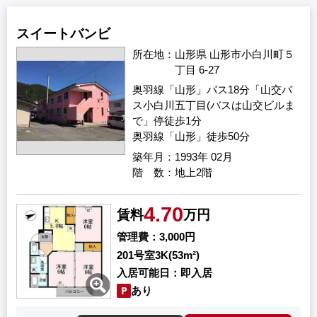
スイートバンビ
所在地
山形県 山形市小白川町５
丁目 6-27
奥羽線「山形」バス18分「山交バ
ス小白川五丁目(バスは山交ビルま
で」停徒歩1分
奥羽線「山形」徒歩50分
築年月
1993年 02月
階 数
地上2階
4.70
賃料
万円
管理費
3,000円
201号室
3K(53m²)
入居可能日
即入居
あり