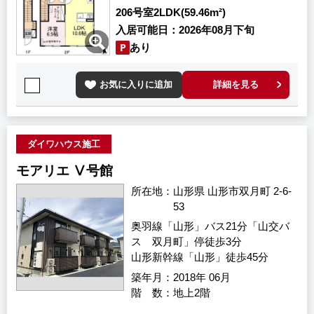
206号室
2LDK(59.46m²)
入居可能日
2026年08月下旬
あり
お気に入りに追加
詳細を見る
ダイワハウス施工
モアリエ Ⅴ号館
所在地
山形県 山形市双月町 2-6-
53
奥羽線「山形」バス21分「山交バ
ス 双月町」停徒歩3分
山形新幹線「山形」徒歩45分
築年月
2018年 06月
階 数
地上2階