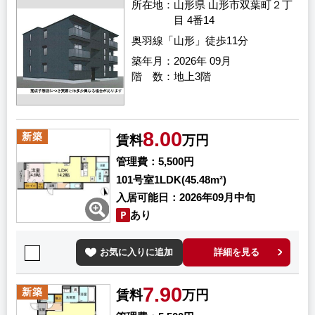
所在地
山形県 山形市双葉町２丁
目 4番14
奥羽線「山形」徒歩11分
築年月
2026年 09月
階 数
地上3階
8.00
新築
賃料
万円
管理費
5,500円
101号室
1LDK(45.48m²)
入居可能日
2026年09月中旬
あり
お気に入りに追加
詳細を見る
7.90
新築
賃料
万円