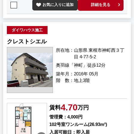
お気に入りに追加
詳細を見る
ダイワハウス施工
クレストシエル
所在地
山形県 東根市神町西３丁
目 4-77-5-2
奥羽線「神町」徒歩12分
築年月
2016年 05月
階 数
地上3階
4.70
賃料
万円
管理費
4,000円
102号室
ワンルーム(26.93m²)
入居可能日
即入居