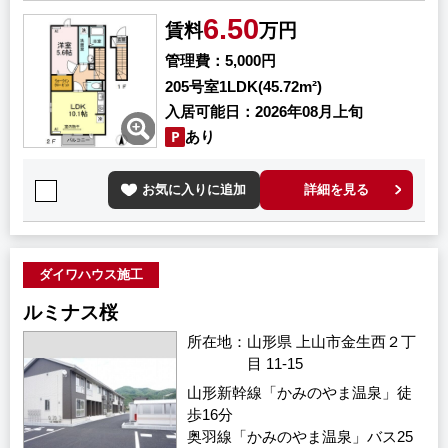
6.50
賃料
万円
管理費
5,000円
205号室
1LDK(45.72m²)
入居可能日
2026年08月上旬
あり
お気に入りに追加
詳細を見る
ダイワハウス施工
ルミナス桜
所在地
山形県 上山市金生西２丁
目 11-15
山形新幹線「かみのやま温泉」徒
歩16分
奥羽線「かみのやま温泉」バス25