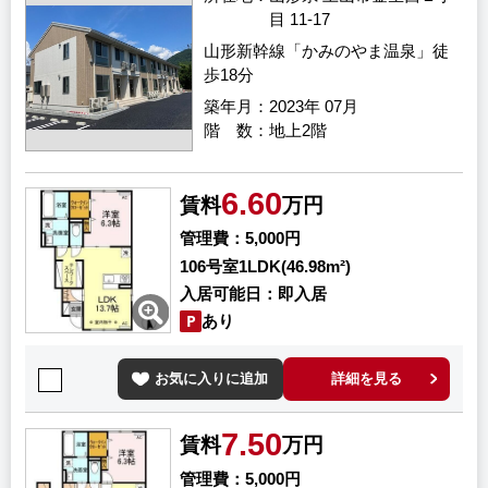
目 11-17
山形新幹線「かみのやま温泉」徒
歩18分
築年月
2023年 07月
階 数
地上2階
6.60
賃料
万円
管理費
5,000円
106号室
1LDK(46.98m²)
入居可能日
即入居
あり
お気に入りに追加
詳細を見る
7.50
賃料
万円
管理費
5,000円