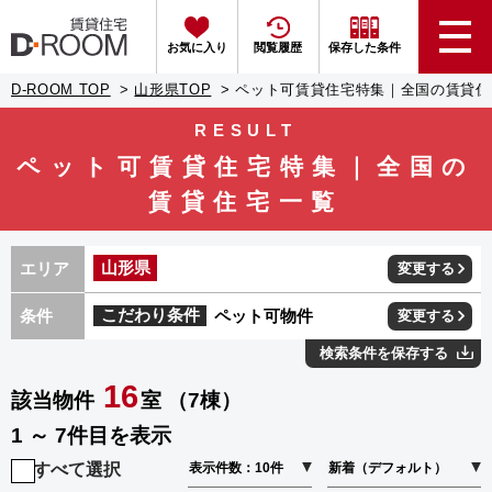
お気に入り
閲覧履歴
保存した条件
D-ROOM TOP
山形県TOP
ペット可賃貸住宅特集｜全国の賃貸住
RESULT
ペット可賃貸住宅特集｜全国の
賃貸住宅一覧
山形県
エリア
変更する
条件
こだわり条件
ペット可物件
変更する
検索条件を保存する
16
該当物件
室 （7棟）
1 ～ 7件目を表示
すべて選択