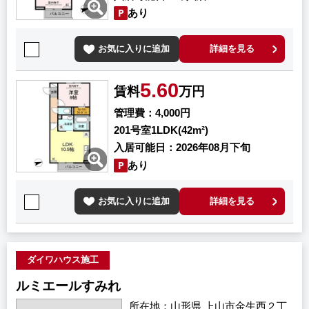
あり
お気に入りに追加
詳細を見る
5.60
賃料
万円
管理費
4,000円
201号室
1LDK(42m²)
入居可能日
2026年08月下旬
あり
お気に入りに追加
詳細を見る
ダイワハウス施工
ルミエールすみれ
所在地
山形県 上山市金生西２丁