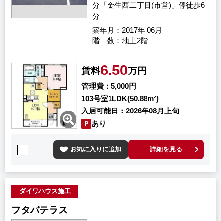
分「金生西二丁目(市営)」停徒歩6
分
築年月
2017年 06月
階 数
地上2階
6.50
賃料
万円
管理費
5,000円
103号室
1LDK(50.88m²)
入居可能日
2026年08月上旬
あり
お気に入りに追加
詳細を見る
ダイワハウス施工
フタバテラス