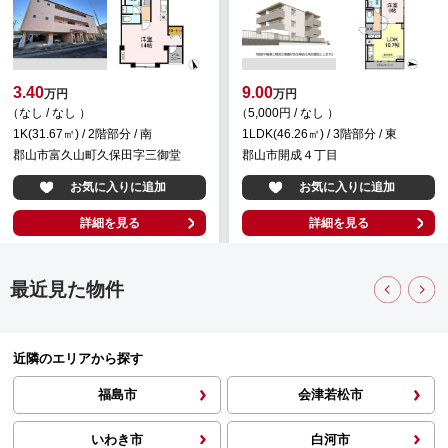
3.40
9.00
万円
万円
（なし / なし ）
（5,000円 / なし ）
1K(31.67㎡) / 2階部分 / 南
1LDK(46.26㎡) / 3階部分 / 東
郡山市富久山町久保田字三御堂
郡山市開成４丁目
お気に入りに追加
お気に入りに追加
詳細を見る
詳細を見る
最近見た物件
近隣のエリアから探す
福島市
会津若松市
いわき市
白河市