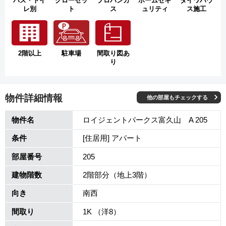
バス・トイ
クローゼッ
プロパンガ
ホームセキ
ダイワハウ
レ別
ト
ス
ュリティ
ス施工
2階以上
駐車場
間取り図あ
り
物件詳細情報
他の部屋もチェックする
物件名
ロイジェントパークス富久山 A 205
条件
[住居用] アパート
部屋番号
205
建物階数
2階部分（地上3階）
向き
南西
間取り
1K （洋8）