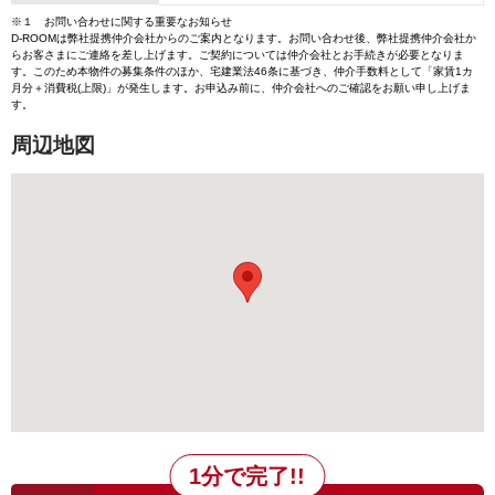
※１ お問い合わせに関する重要なお知らせ
D-ROOMは弊社提携仲介会社からのご案内となります。お問い合わせ後、弊社提携仲介会社か
らお客さまにご連絡を差し上げます。ご契約については仲介会社とお手続きが必要となりま
す。このため本物件の募集条件のほか、宅建業法46条に基づき、仲介手数料として「家賃1カ
月分＋消費税(上限)」が発生します。お申込み前に、仲介会社へのご確認をお願い申し上げま
す。
周辺地図
1分で完了!!