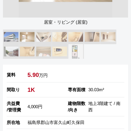
居室・リビング (居室)
5.90
賃料
万円
1K
間取り
専有面積
30.03m²
共益費
建物階数
地上3階建て / 南
4,000円
/管理費
/向き
西
所在地
福島県郡山市富久山町久保田