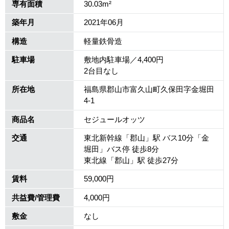
専有面積
30.03m²
築年月
2021年06月
構造
軽量鉄骨造
駐車場
敷地内駐車場／4,400円
2台目なし
所在地
福島県郡山市富久山町久保田字金堀田
4-1
商品名
セジュールオッツ
交通
東北新幹線「郡山」駅 バス10分「金
堀田」バス停 徒歩8分
東北線「郡山」駅 徒歩27分
賃料
59,000円
共益費/管理費
4,000円
敷金
なし