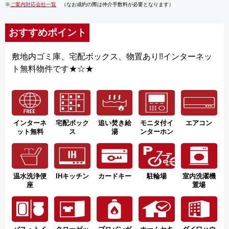
※
ご案内対応会社一覧
（なお成約の際は仲介手数料が必要となります）
おすすめポイント
敷地内ゴミ庫、宅配ボックス、物置あり!!インターネッ
ト無料物件です★☆★
インターネ
宅配ボック
追い焚き給
モニタ付イ
エアコン
ット無料
ス
湯
ンターホン
温水洗浄便
IHキッチン
カードキー
駐輪場
室内洗濯機
座
置場