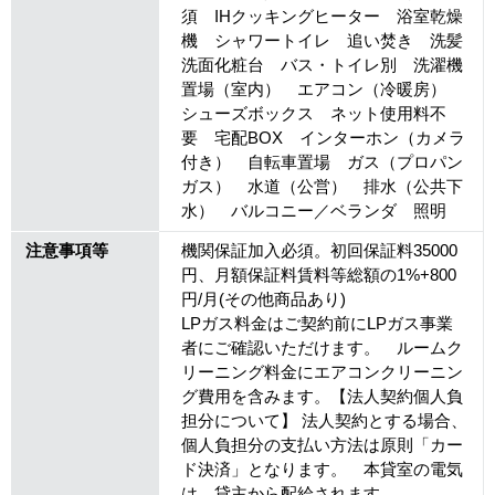
須 IHクッキングヒーター 浴室乾燥
機 シャワートイレ 追い焚き 洗髪
洗面化粧台 バス・トイレ別 洗濯機
置場（室内） エアコン（冷暖房）
シューズボックス ネット使用料不
要 宅配BOX インターホン（カメラ
付き） 自転車置場 ガス（プロパン
ガス） 水道（公営） 排水（公共下
水） バルコニー／ベランダ 照明
注意事項等
機関保証加入必須。初回保証料35000
円、月額保証料賃料等総額の1%+800
円/月(その他商品あり)
LPガス料金はご契約前にLPガス事業
者にご確認いただけます。 ルームク
リーニング料金にエアコンクリーニン
グ費用を含みます。【法人契約個人負
担分について】 法人契約とする場合、
個人負担分の支払い方法は原則「カー
ド決済」となります。 本貸室の電気
は、貸主から配給されます。