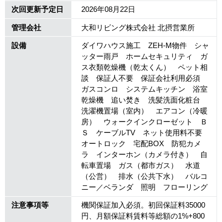
次回更新予定日
2026年08月22日
管理会社
大和リビング株式会社 北摂営業所
設備
ダイワハウス施工 ZEH-M物件 シャ
ッター雨戸 ホームセキュリティ ガ
ス衣類乾燥機（乾太くん） ペット相
談 保証人不要 保証会社利用必須
ガスコンロ システムキッチン 浴室
乾燥機 追い焚き 洗髪洗面化粧台
洗濯機置場（室内） エアコン（冷暖
房） ウォークインクローゼット Ｂ
Ｓ ケーブルTV ネット使用料不要
オートロック 宅配BOX 防犯カメ
ラ インターホン（カメラ付き） 自
転車置場 ガス（都市ガス） 水道
（公営） 排水（公共下水） バルコ
ニー／ベランダ 照明 フローリング
注意事項等
機関保証加入必須。初回保証料35000
円、月額保証料賃料等総額の1%+800