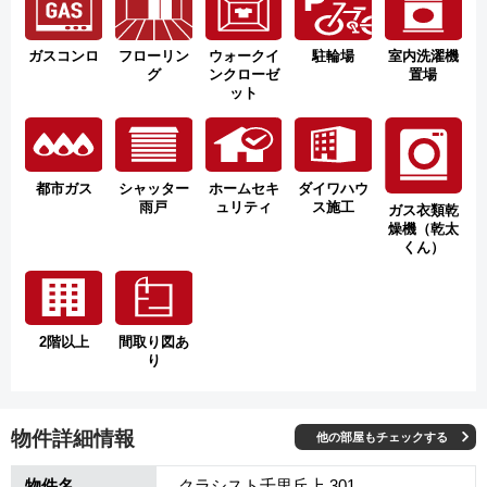
ガスコンロ
フローリン
ウォークイ
駐輪場
室内洗濯機
グ
ンクローゼ
置場
ット
都市ガス
シャッター
ホームセキ
ダイワハウ
雨戸
ュリティ
ス施工
ガス衣類乾
燥機（乾太
くん）
2階以上
間取り図あ
り
物件詳細情報
他の部屋もチェックする
物件名
クラシスト千里丘上 301