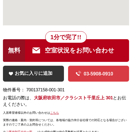
1分で完了!!
無料
空室状況をお問い合わせ
お気に入りに追加
03-5908-0910
物件番号： 700137158-001-301
お電話の際は、
大阪府吹田市／クラシスト千里丘上 301
とお伝
えください。
入居希望者様以外のお問い合わせは
こちら
実際の連絡・案内・契約等については、
各地域の協力仲介会社様での対応となる場合がござい
ますのでご了承の上お問合せください。
※
ご案内対応会社一覧
（なお成約の際は仲介手数料が必要となります）