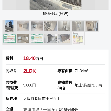
建物外観 (外観)
18.40
賃料
万円
2LDK
間取り
専有面積
71.34m²
共益費
建物階数
9,000円
地上3階建て / 南
/管理費
/向き
所在地
大阪府吹田市千里丘上
交通
東海道線「千里丘」駅 徒歩8分