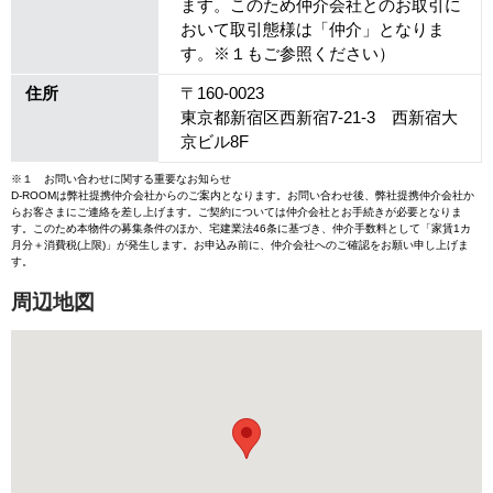
ます。このため仲介会社とのお取引に
おいて取引態様は「仲介」となりま
す。※１もご参照ください）
住所
〒160-0023
東京都新宿区西新宿7-21-3 西新宿大
京ビル8F
※１ お問い合わせに関する重要なお知らせ
D-ROOMは弊社提携仲介会社からのご案内となります。お問い合わせ後、弊社提携仲介会社か
らお客さまにご連絡を差し上げます。ご契約については仲介会社とお手続きが必要となりま
す。このため本物件の募集条件のほか、宅建業法46条に基づき、仲介手数料として「家賃1カ
月分＋消費税(上限)」が発生します。お申込み前に、仲介会社へのご確認をお願い申し上げま
す。
周辺地図