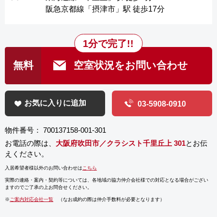
阪急京都線「摂津市」駅 徒歩17分
1分で完了!!
無料
空室状況をお問い合わせ
お気に入りに追加
03-5908-0910
物件番号： 700137158-001-301
お電話の際は、
大阪府吹田市／クラシスト千里丘上 301
とお伝
えください。
入居希望者様以外のお問い合わせは
こちら
実際の連絡・案内・契約等については、
各地域の協力仲介会社様での対応となる場合がござい
ますのでご了承の上お問合せください。
※
ご案内対応会社一覧
（なお成約の際は仲介手数料が必要となります）