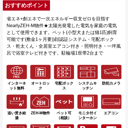
おすすめポイント
省エネ+創エネで一次エネルギー収支ゼロを目指す
NearlyZEH-M物件★太陽光発電した電気を家庭の電気
として使用できます。ペット(小型犬または猫1匹)飼育
可能です(敷金1ヶ月要))顔認証システム・宅配ボック
ス・乾太くん・全居室エアコン付き・照明付き・一坪風
呂で浴室テレビ付きです。駐輪場1世帯2台まで
インターネ
オートロッ
宅配ボック
システムキ
防犯カメラ
ット無料
ク
ス
ッチン
追い焚き給
ZEH-M物件
ペット可
モニタ付イ
エアコン
湯
（相談）
ンターホン