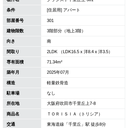
条件
[住居用] アパート
部屋番号
301
建物階数
3階部分（地上3階）
向き
南
間取り
2LDK （LDK16.5 x 洋8.4 x 洋3.5）
専有面積
71.34m²
築年月
2025年07月
構造
軽量鉄骨造
駐車場
なし
所在地
大阪府吹田市千里丘上7-8
商品名
ＴＯＲＩＳＩＡ（トリシア）
交通
東海道線「千里丘」駅 徒歩8分