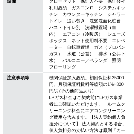
設備
クローゼット 保証人不要 保証会社
利用必須 ガスコンロ システムキッ
チン カウンターキッチン シャワー
トイレ 追い焚き 洗髪洗面化粧台
バス・トイレ別 洗濯機置場（室
内） エアコン（冷暖房） シューズ
ボックス ネット使用料不要 エレベ
ーター 自転車置場 ガス（プロパン
ガス） 水道（公営） 排水（公共下
水） バルコニー／ベランダ 照明
フローリング
注意事項等
機関保証加入必須。初回保証料35000
円、月額保証料賃料等総額の1%+800
円/月(その他商品あり)
LPガス料金はご契約前にLPガス事業
者にご確認いただけます。 ルームク
リーニング料金にエアコンクリーニン
グ費用を含みます。【法人契約個人負
担分について】 法人契約とする場合、
個人負担分の支払い方法は原則「カー