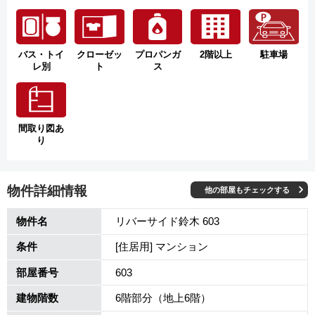
バス・トイ
クローゼッ
プロパンガ
2階以上
駐車場
レ別
ト
ス
間取り図あ
り
物件詳細情報
他の部屋もチェックする
物件名
リバーサイド鈴木 603
条件
[住居用] マンション
部屋番号
603
建物階数
6階部分（地上6階）