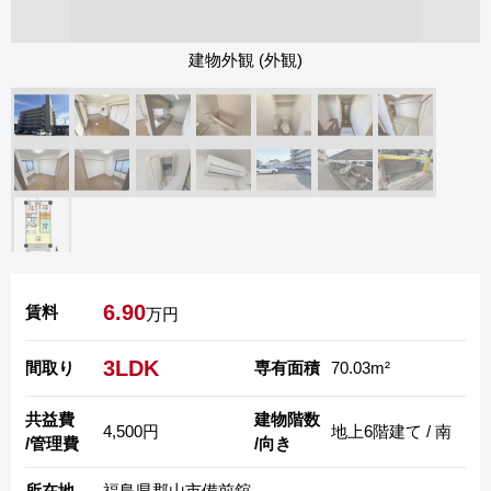
居室・リビング (LDK)
6.90
賃料
万円
3LDK
間取り
専有面積
70.03m²
共益費
建物階数
4,500円
地上6階建て / 南
/管理費
/向き
所在地
福島県郡山市備前舘