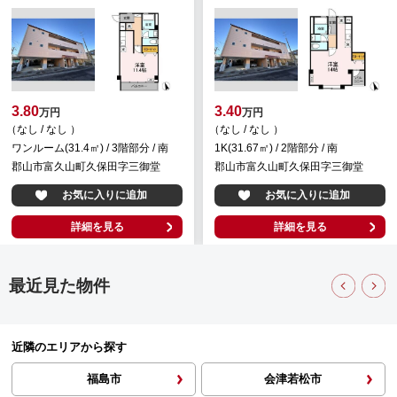
3.40
9.00
万円
万円
（なし / なし ）
（5,000円 / なし ）
1K(31.67㎡) / 2階部分 / 南
1LDK(46.26㎡) / 3階部分 / 東
郡山市富久山町久保田字三御堂
郡山市開成４丁目
お気に入りに追加
お気に入りに追加
詳細を見る
詳細を見る
最近見た物件
近隣のエリアから探す
福島市
会津若松市