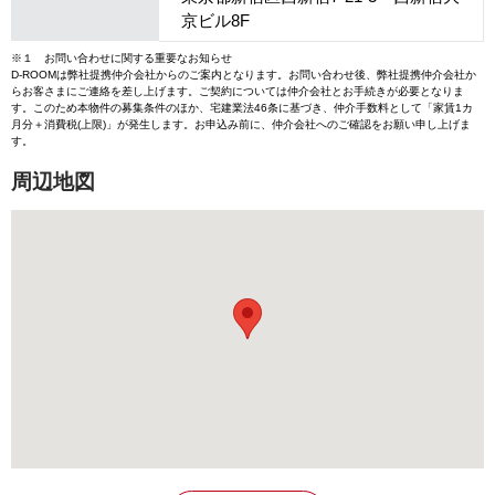
京ビル8F
※１ お問い合わせに関する重要なお知らせ
D-ROOMは弊社提携仲介会社からのご案内となります。お問い合わせ後、弊社提携仲介会社か
らお客さまにご連絡を差し上げます。ご契約については仲介会社とお手続きが必要となりま
す。このため本物件の募集条件のほか、宅建業法46条に基づき、仲介手数料として「家賃1カ
月分＋消費税(上限)」が発生します。お申込み前に、仲介会社へのご確認をお願い申し上げま
す。
周辺地図