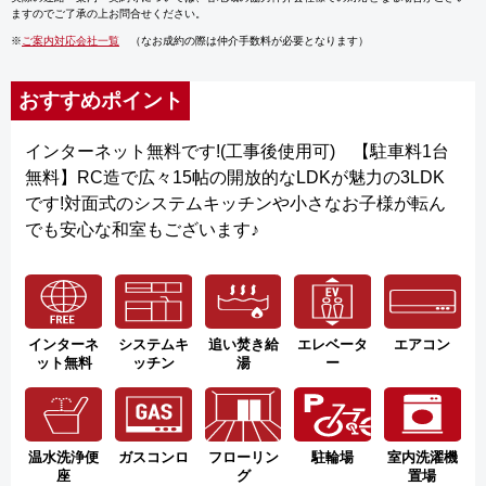
ますのでご了承の上お問合せください。
※
ご案内対応会社一覧
（なお成約の際は仲介手数料が必要となります）
おすすめポイント
インターネット無料です!(工事後使用可) 【駐車料1台
無料】RC造で広々15帖の開放的なLDKが魅力の3LDK
です!対面式のシステムキッチンや小さなお子様が転ん
でも安心な和室もございます♪
インターネ
システムキ
追い焚き給
エレベータ
エアコン
ット無料
ッチン
湯
ー
温水洗浄便
ガスコンロ
フローリン
駐輪場
室内洗濯機
座
グ
置場