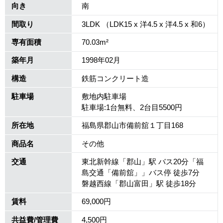
向き
南
間取り
3LDK （LDK15 x 洋4.5 x 洋4.5 x 和6）
専有面積
70.03m²
築年月
1998年02月
構造
鉄筋コンクリート造
駐車場
敷地内駐車場
駐車場:1台無料、2台目5500円
所在地
福島県郡山市備前舘１丁目168
商品名
その他
交通
東北新幹線「郡山」駅 バス20分「福
島交通「備前舘」」バス停 徒歩7分
磐越西線「郡山富田」駅 徒歩18分
賃料
69,000円
共益費/管理費
4,500円