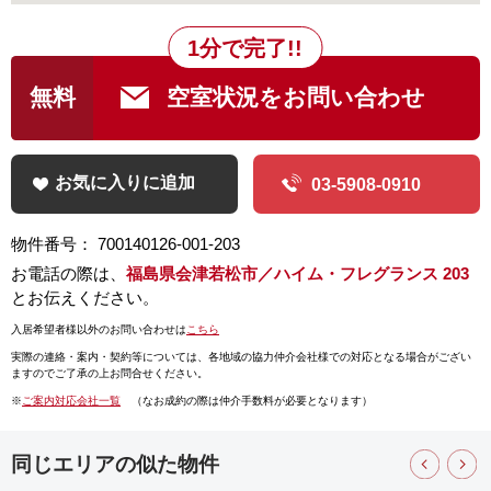
1分で完了!!
無料
空室状況をお問い合わせ
お気に入りに追加
03-5908-0910
物件番号： 700140126-001-203
お電話の際は、
福島県会津若松市／ハイム・フレグランス 203
とお伝えください。
入居希望者様以外のお問い合わせは
こちら
実際の連絡・案内・契約等については、
各地域の協力仲介会社様での対応となる場合がござい
ますのでご了承の上お問合せください。
※
ご案内対応会社一覧
（なお成約の際は仲介手数料が必要となります）
同じエリアの似た物件