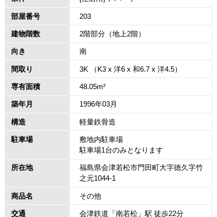
部屋番号
203
建物階数
2階部分（地上2階）
向き
南
間取り
3K （K3 x 洋6 x 和6.7 x 洋4.5）
専有面積
48.05m²
築年月
1996年03月
構造
軽量鉄骨造
駐車場
敷地内駐車場
駐車場1台のみとなります
所在地
福島県会津若松市門田町大字徳久字竹
之元1044-1
商品名
その他
交通
会津鉄道「南若松」駅 徒歩22分