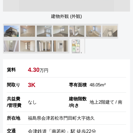
建物外観 (外観)
4.30
賃料
万円
3K
間取り
専有面積
48.05m²
共益費
建物階数
なし
地上2階建て / 南
/管理費
/向き
所在地
福島県会津若松市門田町大字徳久
交通
会津鉄道「南若松」駅 徒歩22分