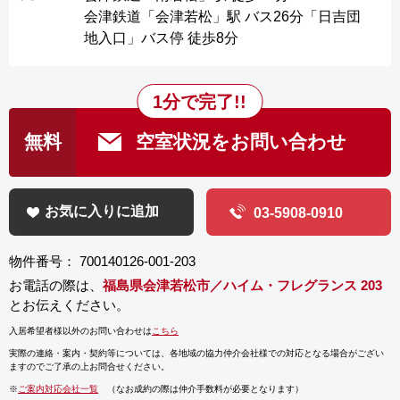
会津鉄道「会津若松」駅 バス26分「日吉団
地入口」バス停 徒歩8分
1分で完了!!
無料
空室状況をお問い合わせ
お気に入りに追加
03-5908-0910
物件番号： 700140126-001-203
お電話の際は、
福島県会津若松市／ハイム・フレグランス 203
とお伝えください。
入居希望者様以外のお問い合わせは
こちら
実際の連絡・案内・契約等については、
各地域の協力仲介会社様での対応となる場合がござい
ますのでご了承の上お問合せください。
※
ご案内対応会社一覧
（なお成約の際は仲介手数料が必要となります）