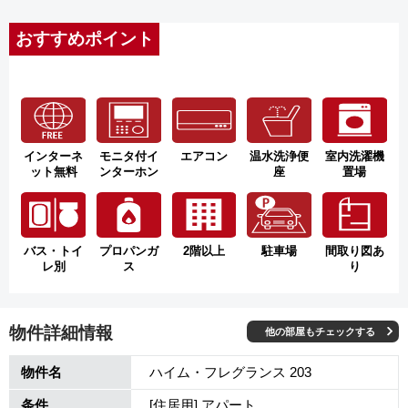
おすすめポイント
インターネ
モニタ付イ
エアコン
温水洗浄便
室内洗濯機
ット無料
ンターホン
座
置場
バス・トイ
プロパンガ
2階以上
駐車場
間取り図あ
レ別
ス
り
物件詳細情報
他の部屋もチェックする
物件名
ハイム・フレグランス 203
条件
[住居用] アパート