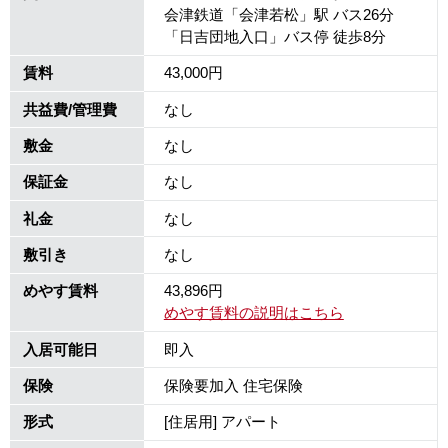
会津鉄道「会津若松」駅 バス26分
「日吉団地入口」バス停 徒歩8分
賃料
43,000円
共益費/管理費
なし
敷金
なし
保証金
なし
礼金
なし
敷引き
なし
めやす賃料
43,896円
めやす賃料の説明はこちら
入居可能日
即入
保険
保険要加入 住宅保険
形式
[住居用] アパート