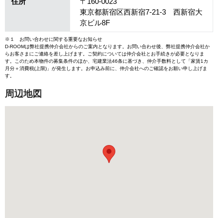
住所
〒160-0023
東京都新宿区西新宿7-21-3 西新宿大
京ビル8F
※１ お問い合わせに関する重要なお知らせ
D-ROOMは弊社提携仲介会社からのご案内となります。お問い合わせ後、弊社提携仲介会社か
らお客さまにご連絡を差し上げます。ご契約については仲介会社とお手続きが必要となりま
す。このため本物件の募集条件のほか、宅建業法46条に基づき、仲介手数料として「家賃1カ
月分＋消費税(上限)」が発生します。お申込み前に、仲介会社へのご確認をお願い申し上げま
す。
周辺地図