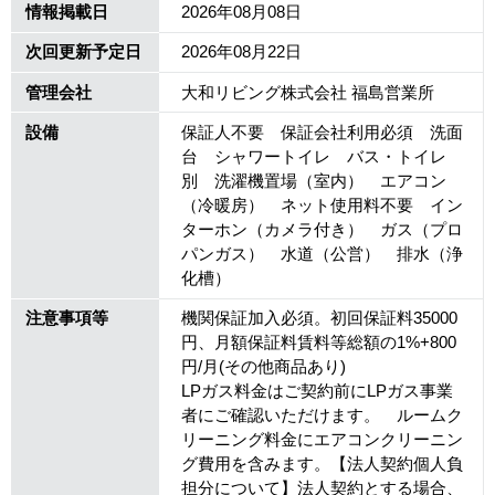
情報掲載日
2026年08月08日
次回更新予定日
2026年08月22日
管理会社
大和リビング株式会社 福島営業所
設備
保証人不要 保証会社利用必須 洗面
台 シャワートイレ バス・トイレ
別 洗濯機置場（室内） エアコン
（冷暖房） ネット使用料不要 イン
ターホン（カメラ付き） ガス（プロ
パンガス） 水道（公営） 排水（浄
化槽）
注意事項等
機関保証加入必須。初回保証料35000
円、月額保証料賃料等総額の1%+800
円/月(その他商品あり)
LPガス料金はご契約前にLPガス事業
者にご確認いただけます。 ルームク
リーニング料金にエアコンクリーニン
グ費用を含みます。【法人契約個人負
担分について】法人契約とする場合、