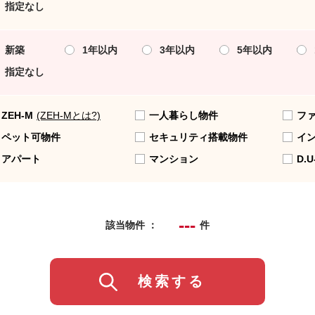
指定なし
新築
1年以内
3年以内
5年以内
指定なし
ZEH-M
(ZEH-Mとは?)
一人暮らし物件
フ
ペット可物件
セキュリティ搭載物件
イ
アパート
マンション
D.U
---
該当物件 ：
件
検索する