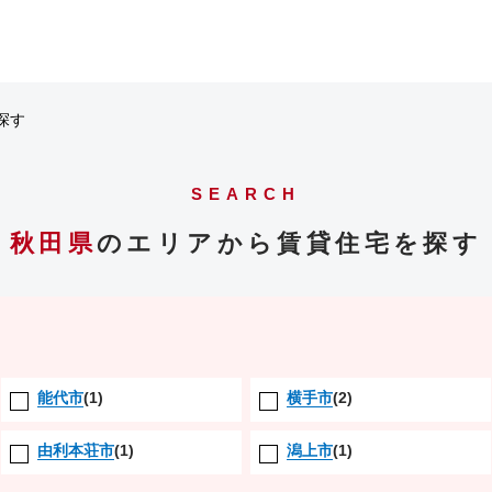
探す
SEARCH
秋田県
のエリアから賃貸住宅を探す
能代市
(1)
横手市
(2)
由利本荘市
(1)
潟上市
(1)