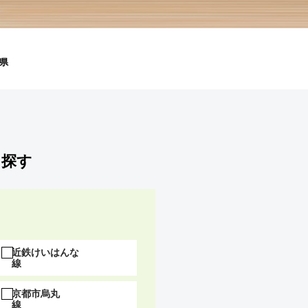
県
を探す
近鉄けいはんな
線
京都市烏丸
線