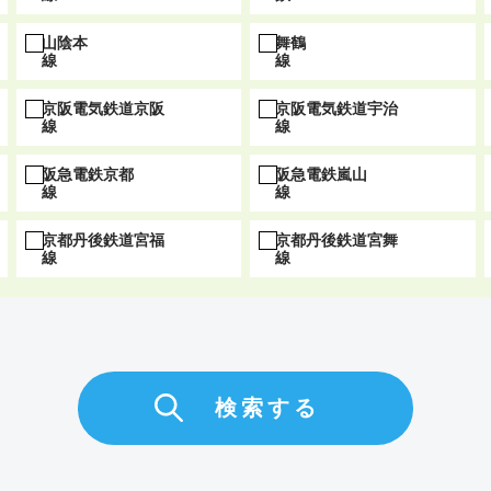
山陰本
舞鶴
線
線
京阪電気鉄道京阪
京阪電気鉄道宇治
線
線
阪急電鉄京都
阪急電鉄嵐山
線
線
京都丹後鉄道宮福
京都丹後鉄道宮舞
線
線
検索する