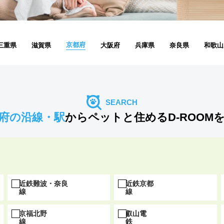
京都府
三重県
滋賀県
大阪府
兵庫県
奈良県
和歌山
SEARCH
府の沿線・駅
から
ペットと住めるD-ROOM
近鉄難波・奈良
近鉄京都
線
線
京福北野
叡山電
線
鉄