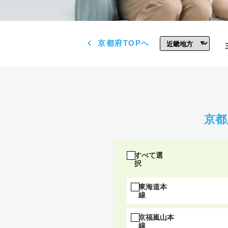
京都府TOPへ
京都
すべて選
択
東海道本
線
京福嵐山本
線