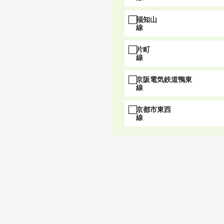
福知山
線
片町
線
京阪電気鉄道鴨東
線
京都市東西
線