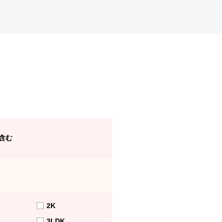
含む
2K
3LDK