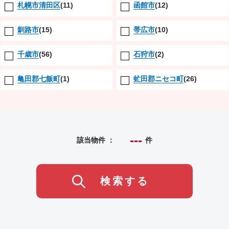
札幌市清田区
(11)
函館市
(12)
釧路市
(15)
帯広市
(10)
千歳市
(56)
石狩市
(2)
亀田郡七飯町
(1)
虻田郡ニセコ町
(26)
---
該当物件 ：
件
検索する