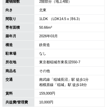
建物階数
2階部分（地上4階）
向き
北東
間取り
1LDK （LDK14.5 x 洋6.3）
専有面積
50.66m²
築年月
2026年03月
構造
鉄骨造
駐車場
なし
所在地
東京都稲城市東長沼550-7
商品名
その他
交通
南武線「稲城長沼」駅 徒歩1分
相模原線「稲城」駅 徒歩18分
賃料
159,000円
共益費/管理費
10,000円