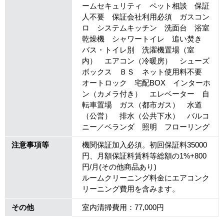
ームセキュリティ ペット相談 保証
人不要 保証会社利用必須 ガスコン
ロ システムキッチン 洗面台 浴室
乾燥機 シャワートイレ 追い焚き
バス・トイレ別 洗濯機置場（室
内） エアコン（冷暖房） シューズ
ボックス ＢＳ ネット使用料不要
オートロック 宅配BOX インターホ
ン（カメラ付き） エレベーター 自
転車置場 ガス（都市ガス） 水道
（公営） 排水（公共下水） バルコ
ニー／ベランダ 照明 フローリング
注意事項等
機関保証加入必須。初回保証料35000
円、月額保証料賃料等総額の1%+800
円/月(その他商品あり)
ルームクリーニング料金にエアコンク
リーニング費用を含みます。
その他
室内清掃費用：77,000円