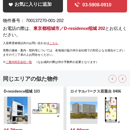
お気に入りに追加
03-5908-0910
物件番号： 700137270-001-202
お電話の際は、
東京都稲城市／D-residence稲城 202
とお伝えく
ださい。
入居希望者様以外のお問い合わせは
こちら
実際の連絡・案内・契約等については、
各地域の協力仲介会社様での対応となる場合がござい
ますのでご了承の上お問合せください。
※
ご案内対応会社一覧
（なお成約の際は仲介手数料が必要となります）
同じエリアの似た物件
D-residence稲城 103
ロイヤルパークス若葉台 0406