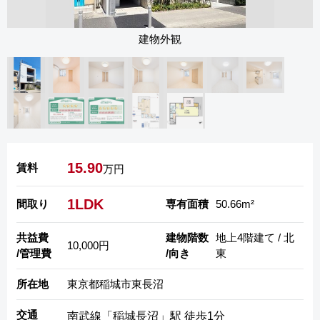
建物外観
15.90
賃料
万円
1LDK
間取り
専有面積
50.66m²
共益費
建物階数
地上4階建て / 北
10,000円
/管理費
/向き
東
所在地
東京都稲城市東長沼
交通
南武線「稲城長沼」駅 徒歩1分