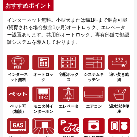
おすすめポイント
インターネット無料。小型犬または猫1匹まで飼育可能
(飼育される場合敷金1か月)オートロック、エレベータ
ー設置あります。共用部オートロック、専有部鍵で顔認
証システムを導入しております。
インターネ
オートロッ
宅配ボック
システムキ
追い焚き給
ット無料
ク
ス
ッチン
湯
ペット可
モニタ付イ
エレベータ
エアコン
温水洗浄便
（相談）
ンターホン
ー
座