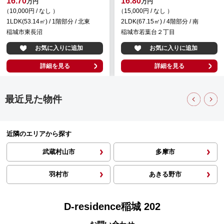
16.70
16.80
万円
万円
（10,000円 / なし ）
（15,000円 / なし ）
1LDK(53.14㎡) / 1階部分 / 北東
2LDK(67.15㎡) / 4階部分 / 南
稲城市東長沼
稲城市若葉台２丁目
お気に入りに追加
お気に入りに追加
詳細を見る
詳細を見る
最近見た物件
近隣のエリアから探す
武蔵村山市
多摩市
羽村市
あきる野市
D-residence稲城 202