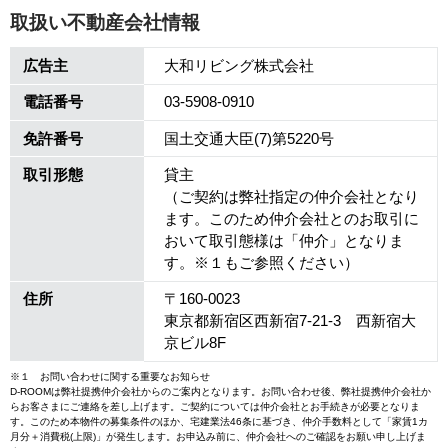
取扱い不動産会社情報
広告主
大和リビング株式会社
電話番号
03-5908-0910
免許番号
国土交通大臣(7)第5220号
取引形態
貸主
（ご契約は弊社指定の仲介会社となり
ます。このため仲介会社とのお取引に
おいて取引態様は「仲介」となりま
す。※１もご参照ください）
住所
〒160-0023
東京都新宿区西新宿7-21-3 西新宿大
京ビル8F
※１ お問い合わせに関する重要なお知らせ
D-ROOMは弊社提携仲介会社からのご案内となります。お問い合わせ後、弊社提携仲介会社か
らお客さまにご連絡を差し上げます。ご契約については仲介会社とお手続きが必要となりま
す。このため本物件の募集条件のほか、宅建業法46条に基づき、仲介手数料として「家賃1カ
月分＋消費税(上限)」が発生します。お申込み前に、仲介会社へのご確認をお願い申し上げま