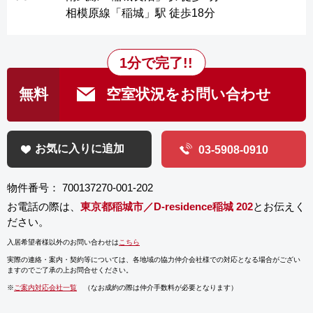
相模原線「稲城」駅 徒歩18分
1分で完了!!
無料
空室状況をお問い合わせ
お気に入りに追加
03-5908-0910
物件番号： 700137270-001-202
お電話の際は、
東京都稲城市／D-residence稲城 202
とお伝えく
ださい。
入居希望者様以外のお問い合わせは
こちら
実際の連絡・案内・契約等については、
各地域の協力仲介会社様での対応となる場合がござい
ますのでご了承の上お問合せください。
※
ご案内対応会社一覧
（なお成約の際は仲介手数料が必要となります）