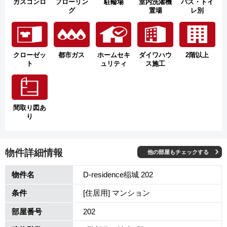
ガスコンロ
フローリン
駐輪場
室内洗濯機
バス・トイ
グ
置場
レ別
クローゼッ
都市ガス
ホームセキ
ダイワハウ
2階以上
ト
ュリティ
ス施工
間取り図あ
り
物件詳細情報
他の部屋もチェックする
物件名
D-residence稲城 202
条件
[住居用] マンション
部屋番号
202