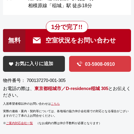
相模原線「稲城」駅 徒歩18分
1分で完了!!
無料
空室状況をお問い合わせ
お気に入りに追加
03-5908-0910
物件番号： 700137270-001-305
お電話の際は、
東京都稲城市／D-residence稲城 305
とお伝えく
ださい。
入居希望者様以外のお問い合わせは
こちら
実際の連絡・案内・契約等については、
各地域の協力仲介会社様での対応となる場合がござい
ますのでご了承の上お問合せください。
※
ご案内対応会社一覧
（なお成約の際は仲介手数料が必要となります）