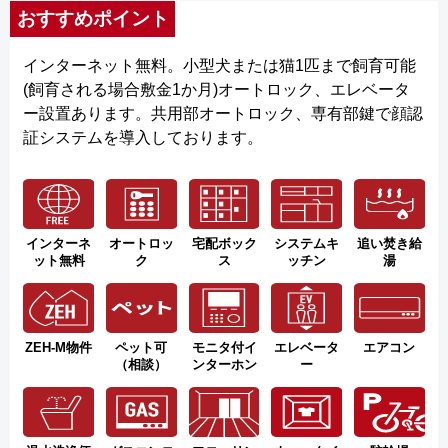
おすすめポイント
インターネット無料。小型犬または猫1匹まで飼育可能
(飼育される場合敷金1か月)オートロック、エレベータ
ー設置あります。共用部オートロック、専有部鍵で顔認
証システムを導入しております。
インターネ
オートロッ
宅配ボック
システムキ
追い焚き給
ット無料
ク
ス
ッチン
湯
ZEH-M物件
ペット可
モニタ付イ
エレベータ
エアコン
（相談）
ンターホン
ー