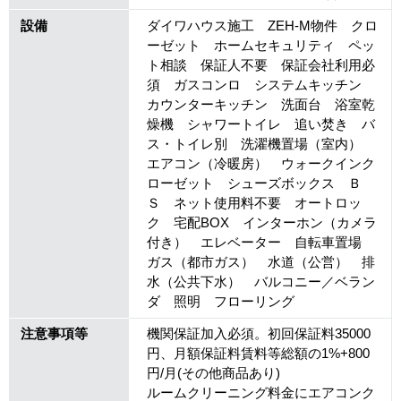
設備
ダイワハウス施工 ZEH-M物件 クロ
ーゼット ホームセキュリティ ペッ
ト相談 保証人不要 保証会社利用必
須 ガスコンロ システムキッチン
カウンターキッチン 洗面台 浴室乾
燥機 シャワートイレ 追い焚き バ
ス・トイレ別 洗濯機置場（室内）
エアコン（冷暖房） ウォークインク
ローゼット シューズボックス Ｂ
Ｓ ネット使用料不要 オートロッ
ク 宅配BOX インターホン（カメラ
付き） エレベーター 自転車置場
ガス（都市ガス） 水道（公営） 排
水（公共下水） バルコニー／ベラン
ダ 照明 フローリング
注意事項等
機関保証加入必須。初回保証料35000
円、月額保証料賃料等総額の1%+800
円/月(その他商品あり)
ルームクリーニング料金にエアコンク