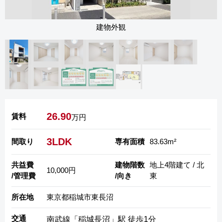
建物外観
26.90
賃料
万円
3LDK
間取り
専有面積
83.63m²
共益費
建物階数
地上4階建て / 北
10,000円
/管理費
/向き
東
所在地
東京都稲城市東長沼
交通
南武線「稲城長沼」駅 徒歩1分