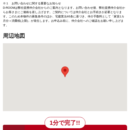
※１ お問い合わせに関する重要なお知らせ
D-ROOMは弊社提携仲介会社からのご案内となります。お問い合わせ後、弊社提携仲介会社か
らお客さまにご連絡を差し上げます。ご契約については仲介会社とお手続きが必要となりま
す。このため本物件の募集条件のほか、宅建業法46条に基づき、仲介手数料として「家賃1カ
月分＋消費税(上限)」が発生します。お申込み前に、仲介会社へのご確認をお願い申し上げま
す。
周辺地図
1分で完了!!