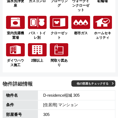
温水洗浄便
ガスコンロ
フローリン
ウォークイ
駐輪場
座
グ
ンクローゼ
ット
室内洗濯機
バス・トイ
クローゼッ
都市ガス
ホームセキ
置場
レ別
ト
ュリティ
ダイワハウ
2階以上
間取り図あ
ス施工
り
物件詳細情報
他の部屋もチェックする
物件名
D-residence稲城 305
条件
[住居用] マンション
部屋番号
305