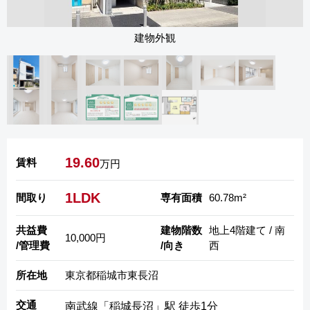
建物外観
19.60
賃料
万円
1LDK
間取り
専有面積
60.78m²
共益費
建物階数
地上4階建て / 南
10,000円
/管理費
/向き
西
所在地
東京都稲城市東長沼
交通
南武線「稲城長沼」駅 徒歩1分