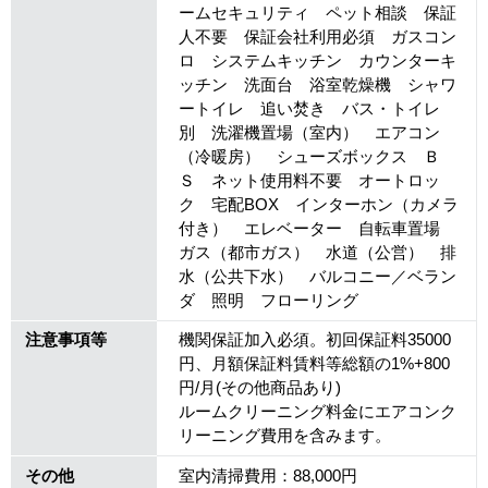
ームセキュリティ ペット相談 保証
人不要 保証会社利用必須 ガスコン
ロ システムキッチン カウンターキ
ッチン 洗面台 浴室乾燥機 シャワ
ートイレ 追い焚き バス・トイレ
別 洗濯機置場（室内） エアコン
（冷暖房） シューズボックス Ｂ
Ｓ ネット使用料不要 オートロッ
ク 宅配BOX インターホン（カメラ
付き） エレベーター 自転車置場
ガス（都市ガス） 水道（公営） 排
水（公共下水） バルコニー／ベラン
ダ 照明 フローリング
注意事項等
機関保証加入必須。初回保証料35000
円、月額保証料賃料等総額の1%+800
円/月(その他商品あり)
ルームクリーニング料金にエアコンク
リーニング費用を含みます。
その他
室内清掃費用：88,000円