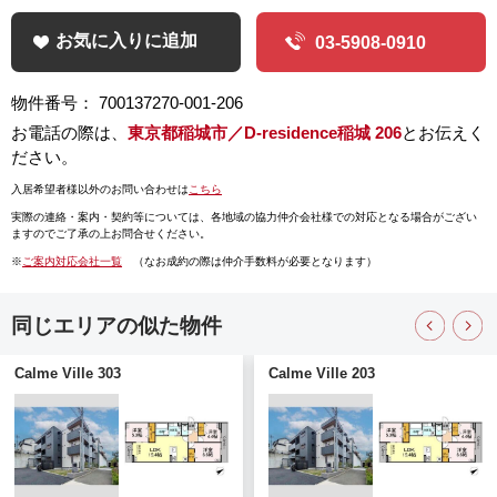
お気に入りに追加
03-5908-0910
物件番号： 700137270-001-206
お電話の際は、
東京都稲城市／D-residence稲城 206
とお伝えく
ださい。
入居希望者様以外のお問い合わせは
こちら
実際の連絡・案内・契約等については、
各地域の協力仲介会社様での対応となる場合がござい
ますのでご了承の上お問合せください。
※
ご案内対応会社一覧
（なお成約の際は仲介手数料が必要となります）
同じエリアの似た物件
Calme Ville 303
Calme Ville 203