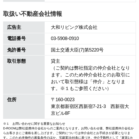
取扱い不動産会社情報
広告主
大和リビング株式会社
電話番号
03-5908-0910
免許番号
国土交通大臣(7)第5220号
取引形態
貸主
（ご契約は弊社指定の仲介会社となり
ます。このため仲介会社とのお取引に
おいて取引態様は「仲介」となりま
す。※１もご参照ください）
住所
〒160-0023
東京都新宿区西新宿7-21-3 西新宿大
京ビル8F
※１ お問い合わせに関する重要なお知らせ
D-ROOMは弊社提携仲介会社からのご案内となります。お問い合わせ後、弊社提携仲介会社か
らお客さまにご連絡を差し上げます。ご契約については仲介会社とお手続きが必要となりま
す。このため本物件の募集条件のほか、宅建業法46条に基づき、仲介手数料として「家賃1カ