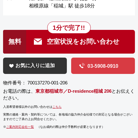
相模原線「稲城」駅 徒歩18分
1分で完了!!
無料
空室状況をお問い合わせ
お気に入りに追加
03-5908-0910
物件番号： 700137270-001-206
お電話の際は、
東京都稲城市／D-residence稲城 206
とお伝えく
ださい。
入居希望者様以外のお問い合わせは
こちら
実際の連絡・案内・契約等については、
各地域の協力仲介会社様での対応となる場合がござい
ますのでご了承の上お問合せください。
※
ご案内対応会社一覧
（なお成約の際は仲介手数料が必要となります）