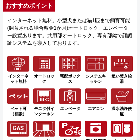
おすすめポイント
インターネット無料。小型犬または猫1匹まで飼育可能
(飼育される場合敷金1か月)オートロック、エレベータ
ー設置あります。共用部オートロック、専有部鍵で顔認
証システムを導入しております。
インターネ
オートロッ
宅配ボック
システムキ
追い焚き給
ット無料
ク
ス
ッチン
湯
ペット可
モニタ付イ
エレベータ
エアコン
温水洗浄便
（相談）
ンターホン
ー
座