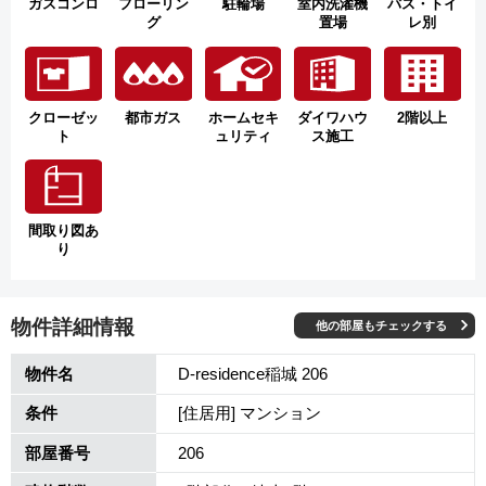
ガスコンロ
フローリン
駐輪場
室内洗濯機
バス・トイ
グ
置場
レ別
クローゼッ
都市ガス
ホームセキ
ダイワハウ
2階以上
ト
ュリティ
ス施工
間取り図あ
り
物件詳細情報
他の部屋もチェックする
物件名
D-residence稲城 206
条件
[住居用] マンション
部屋番号
206