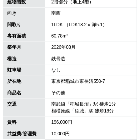
建物階数
2階部分（地上4階）
向き
南西
間取り
1LDK （LDK18.2 x 洋5.1）
専有面積
60.78m²
築年月
2026年03月
構造
鉄骨造
駐車場
なし
所在地
東京都稲城市東長沼550-7
商品名
その他
交通
南武線「稲城長沼」駅 徒歩1分
相模原線「稲城」駅 徒歩18分
賃料
196,000円
共益費/管理費
10,000円