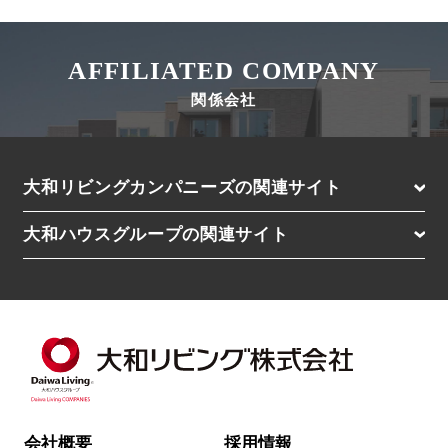
AFFILIATED COMPANY
関係会社
大和リビングカンパニーズの関連サイト
D-residence（高級レジデンス）
大和ハウスグループの関連サイト
D-ROOM Stay（マンスリー）
大和ハウス工業株式会社（住宅の購入・土地活用）
D-ROOM Share（シェアハウス）
賃貸住宅経営をお考えの方はこちら
大和エステート株式会社
Roygent Parks Hanoi（海外SA／ベトナム）
Roygent Parks Hai Phong（海外SA／ベトナム）
Nesuto（海外SA／オーストラリア・NZ）
会社概要
採用情報