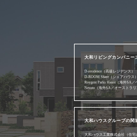
大和リビングカンパニー
D-residence（高級レジデンス）
D-ROOM Share（シェアハウス
Roygent Parks Hanoi（海外
Nesuto（海外SA／オーストラ
大和ハウスグループの関
大和ハウス工業株式会社（住宅