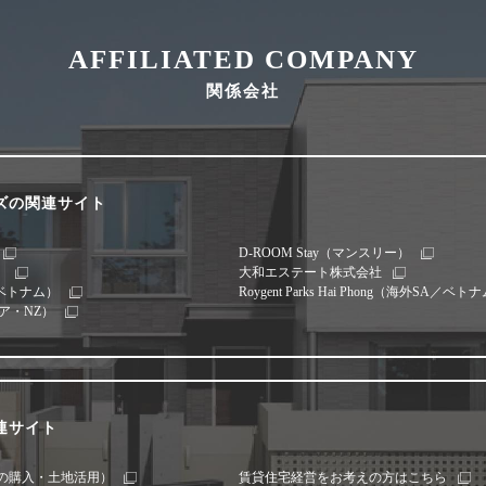
AFFILIATED COMPANY
関係会社
ズの関連サイト
D-ROOM Stay（マンスリー）
）
大和エステート株式会社
SA／ベトナム）
Roygent Parks Hai Phong（海外SA／ベト
リア・NZ）
連サイト
の購入・土地活用）
賃貸住宅経営をお考えの方はこちら