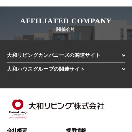
AFFILIATED COMPANY
関係会社
大和リビングカンパニーズの関連サイト
D-residence（高級レジデンス）
大和ハウスグループの関連サイト
D-ROOM Stay（マンスリー）
大和ハウス工業株式会社（住宅の購入・土地活用）
D-ROOM Share（シェアハウス）
賃貸住宅経営をお考えの方はこちら
大和エステート株式会社
Roygent Parks Hanoi（海外SA／ベトナム）
Roygent Parks Hai Phong（海外SA／ベトナム）
Nesuto（海外SA／オーストラリア・NZ）
会社概要
採用情報