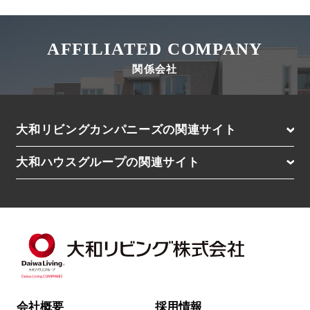
AFFILIATED COMPANY
関係会社
大和リビングカンパニーズの関連サイト
D-residence（高級レジデンス）
大和ハウスグループの関連サイト
D-ROOM Stay（マンスリー）
大和ハウス工業株式会社（住宅の購入・土地活用）
D-ROOM Share（シェアハウス）
賃貸住宅経営をお考えの方はこちら
大和エステート株式会社
Roygent Parks Hanoi（海外SA／ベトナム）
Roygent Parks Hai Phong（海外SA／ベトナム）
Nesuto（海外SA／オーストラリア・NZ）
会社概要
採用情報