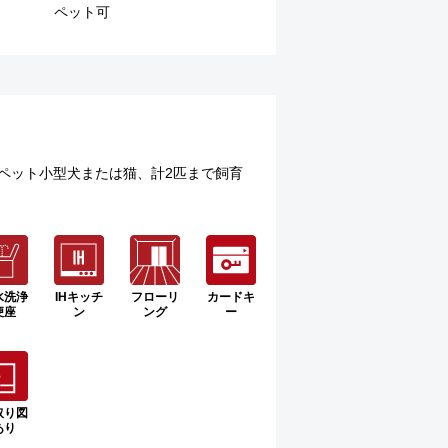
ペット可
。ペット小型犬または猫、計2匹まで飼育
水洗浄
IHキッチ
フローリ
カードキ
便座
ン
ング
ー
取り図
あり