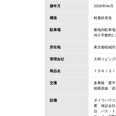
築年月
2026年04月
構造
軽量鉄骨造
駐車場
敷地内駐車場／
仲介手数料1
所在地
東京都稲城市
管理会社
大和リビング
商品名
ＴＯＲＩＳＩ
交通
多摩線「栗平
相模原線「若
設備
ダイワハウス
要 保証会社
台 バス・ト