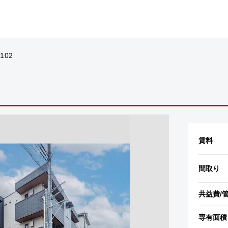
 102
賃料
間取り
共益費
/
専有面積