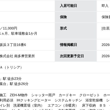
入居可能日
即入
保険
保険
11,000円
形式
[住居
.1ヵ月、駐車場敷金1か月
坂浜３丁目16番6
情報掲載日
202
株式会社 南多摩営業所
次回更新予定日
202
Ａ（トリシア）
」駅 徒歩23分
葉台」駅 徒歩26分
施工 ZEH-M物件 シャッター雨戸 カードキー クローゼット ホ
利用必須 IHクッキングヒーター システムキッチン 浴室乾燥機 
イレ別 洗濯機置場（室内） エアコン（冷暖房） 床下収納 ＢＳ 