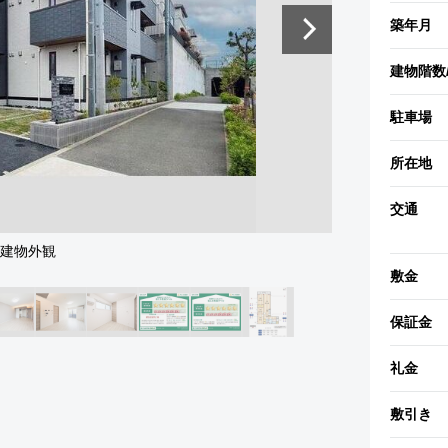
築年月
建物階数
駐車場
所在地
交通
建物外観
敷金
保証金
礼金
敷引き