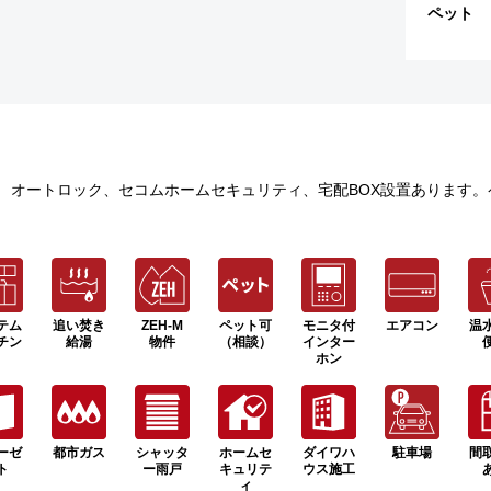
ペット
) オートロック、セコムホームセキュリティ、宅配BOX設置あります
テム
追い焚き
ZEH-M
ペット可
モニタ付
エアコン
温
チン
給湯
物件
（相談）
インター
ホン
ーゼ
都市ガス
シャッタ
ホームセ
ダイワハ
駐車場
間
ト
ー雨戸
キュリテ
ウス施工
ィ