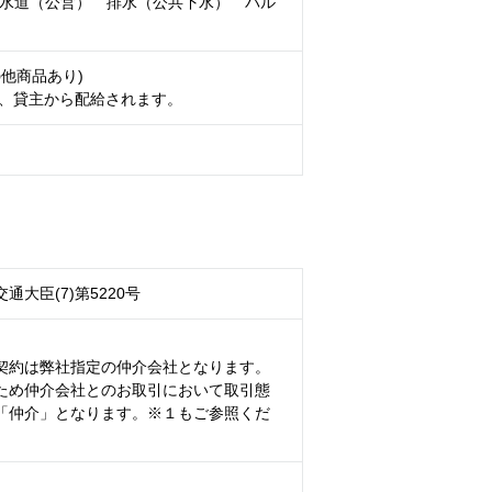
 水道（公営） 排水（公共下水） バル
の他商品あり)
、貸主から配給されます。
通大臣(7)第5220号
契約は弊社指定の仲介会社となります。
ため仲介会社とのお取引において取引態
「仲介」となります。※１もご参照くだ
）