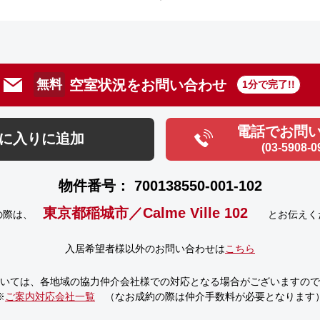
空室状況をお問い合わせ
無料
1分で完了!!
電話でお問
に入りに追加
(03-5908-0
物件番号： 700138550-001-102
東京都稲城市／Calme Ville 102
の際は、
とお伝えく
入居希望者様以外のお問い合わせは
こちら
いては、
各地域の協力仲介会社様での対応となる場合がございますので
※
ご案内対応会社一覧
（なお成約の際は仲介手数料が必要となります