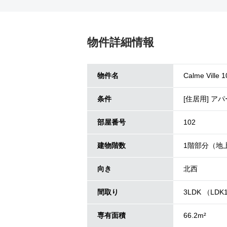
物件詳細情報
物件名
Calme Ville 1
条件
[住居用] ア
部屋番号
102
建物階数
1階部分（地
向き
北西
間取り
3LDK （LDK13
専有面積
66.2m²