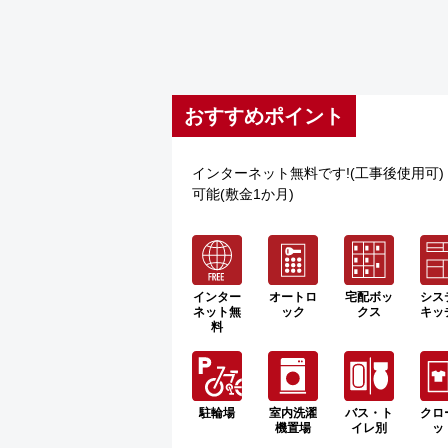
おすすめポイント
インターネット無料です!(工事後使用可
可能(敷金1か月)
インター
オートロ
宅配ボッ
シス
ネット無
ック
クス
キッ
料
駐輪場
室内洗濯
バス・ト
クロ
機置場
イレ別
ッ