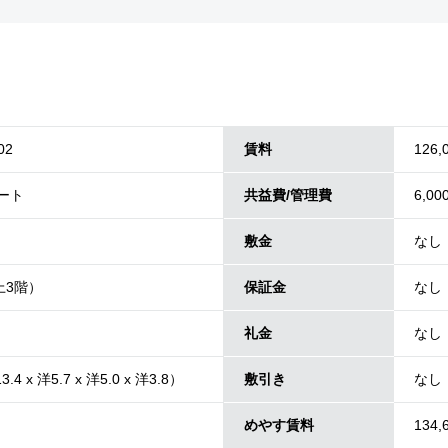
02
賃料
126,
パート
共益費/管理費
6,00
敷金
なし
上3階）
保証金
なし
礼金
なし
.4 x 洋5.7 x 洋5.0 x 洋3.8）
敷引き
なし
めやす賃料
134,