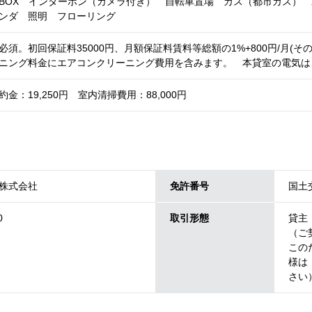
BOX インターホン（カメラ付き） 自転車置場 ガス（都市ガス）
ンダ 照明 フローリング
須。初回保証料35000円、月額保証料賃料等総額の1%+800円/月(そ
ニング料金にエアコンクリーニング費用を含みます。 本貸室の電気は
金：19,250円 室内清掃費用：88,000円
株式会社
免許番号
国土交
0
取引形態
貸主
（ご
この
様は
さい