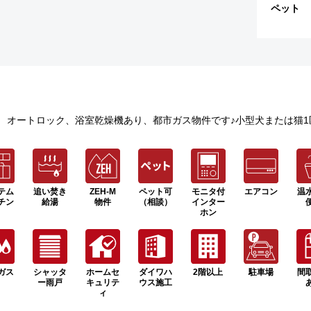
ペット
) オートロック、浴室乾燥機あり、都市ガス物件です♪小型犬または猫1匹
テム
追い焚き
ZEH-M
ペット可
モニタ付
エアコン
温
チン
給湯
物件
（相談）
インター
ホン
ガス
シャッタ
ホームセ
ダイワハ
2階以上
駐車場
間
ー雨戸
キュリテ
ウス施工
ィ