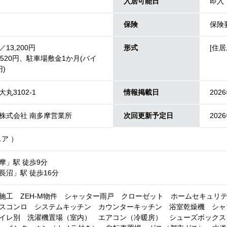
入居可能日
即入
保険
保険
13,200円
形式
[住居
520円、駐車場敷金1か月(バイ
円)
丸3102-1
情報掲載日
202
株式会社 南多摩営業所
次回更新予定日
202
（レスア ）
摩」駅 徒歩9分
長沼」駅 徒歩16分
施工 ZEH-M物件 シャッター雨戸 クローゼット ホームセキュリ
スコンロ システムキッチン カウンターキッチン 浴室乾燥機 シャ
イレ別 洗濯機置場（室内） エアコン（冷暖房） シューズボックス