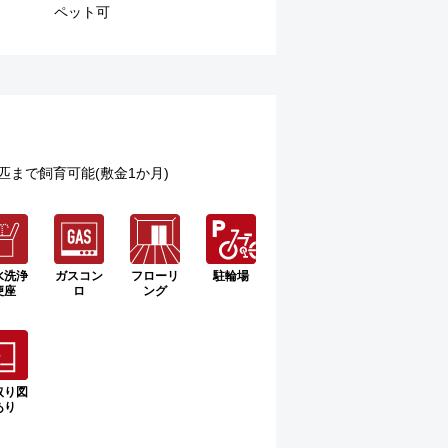
ペット可
まで飼育可能(敷金1か月)
水洗浄
ガスコン
フローリ
駐輪場
便座
ロ
ング
取り図
あり