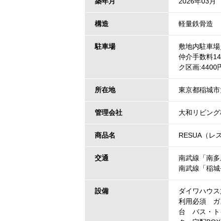
築年月
2026年03月
構造
軽量鉄骨造
駐車場
敷地内駐車場／
仲介手数料14
ク区画:4400
所在地
東京都稲城市大
管理会社
大和リビング
商品名
RESUA
交通
南武線「南多
南武線「稲城
設備
ダイワハウス
利用必須 ガ
台 バス・ト