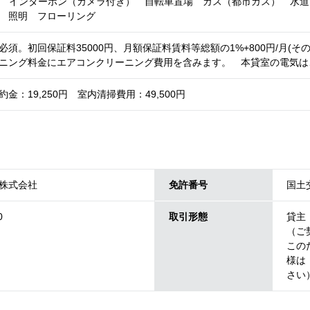
X インターホン（カメラ付き） 自転車置場 ガス（都市ガス） 水
 照明 フローリング
須。初回保証料35000円、月額保証料賃料等総額の1%+800円/月(そ
ニング料金にエアコンクリーニング費用を含みます。 本貸室の電気は
金：19,250円 室内清掃費用：49,500円
株式会社
免許番号
国土交
0
取引形態
貸主
（ご
この
様は
さい