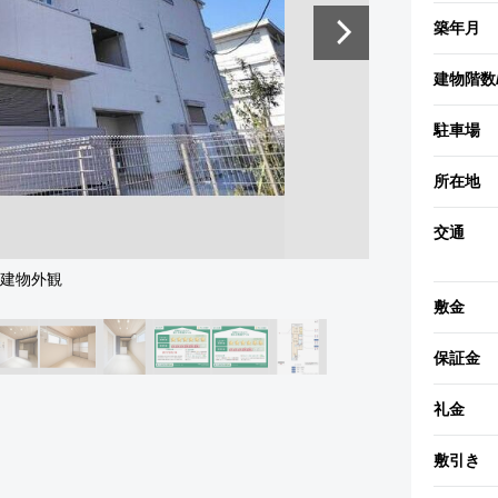
築年月
建物階数
駐車場
所在地
交通
建物外観
敷金
保証金
礼金
敷引き