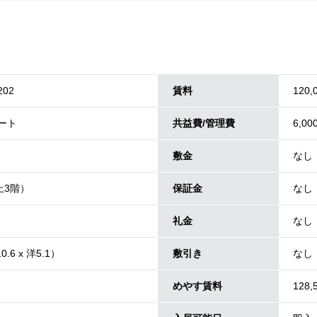
202
賃料
120,
パート
共益費/管理費
6,00
敷金
なし
上3階）
保証金
なし
礼金
なし
0.6 x 洋5.1）
敷引き
なし
めやす賃料
128,