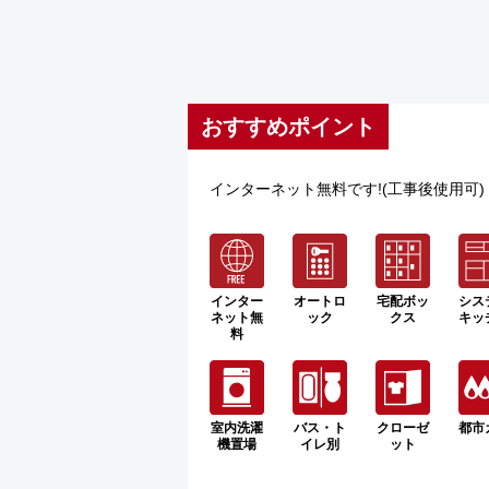
おすすめポイント
インターネット無料です!(工事後使用可
インター
オートロ
宅配ボッ
シス
ネット無
ック
クス
キッ
料
室内洗濯
バス・ト
クローゼ
都市
機置場
イレ別
ット