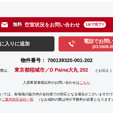
空室状況をお問い合わせ
無料
1分で完了!!
電話でお問
に入りに追加
(03-5908-0
物件番号： 700139320-001-202
東京都稲城市／D Paina大丸 202
の際は、
とお伝えく
入居希望者様以外のお問い合わせは
こちら
いては、
各地域の協力仲介会社様での対応となる場合がございますので
※
ご案内対応会社一覧
（なお成約の際は仲介手数料が必要となります