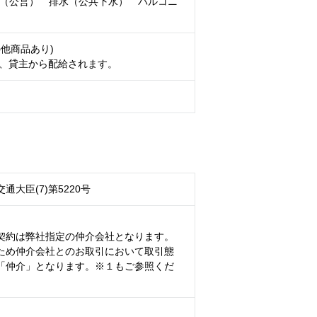
道（公営） 排水（公共下水） バルコニ
の他商品あり)
、貸主から配給されます。
通大臣(7)第5220号
契約は弊社指定の仲介会社となります。
ため仲介会社とのお取引において取引態
「仲介」となります。※１もご参照くだ
）