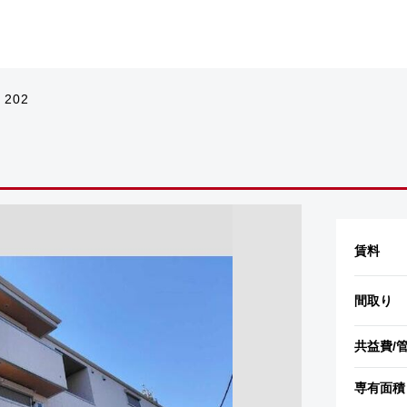
 202
賃料
間取り
共益費
/
専有面積